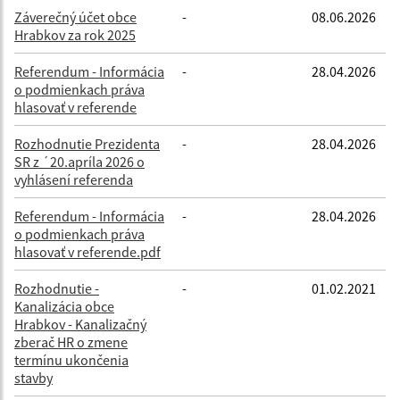
Záverečný účet obce
-
08.06.2026
Hrabkov za rok 2025
Referendum - Informácia
-
28.04.2026
o podmienkach práva
hlasovať v referende
Rozhodnutie Prezidenta
-
28.04.2026
SR z ´20.apríla 2026 o
vyhlásení referenda
Referendum - Informácia
-
28.04.2026
o podmienkach práva
hlasovať v referende.pdf
Rozhodnutie -
-
01.02.2021
Kanalizácia obce
Hrabkov - Kanalizačný
zberač HR o zmene
termínu ukončenia
stavby