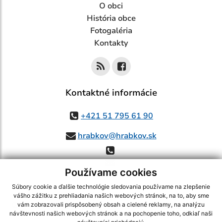
O obci
História obce
Fotogaléria
Kontakty
Kontaktné informácie
+421 51 795 61 90
hrabkov@hrabkov.sk
Používame cookies
Súbory cookie a ďalšie technológie sledovania používame na zlepšenie
vášho zážitku z prehliadania našich webových stránok, na to, aby sme
využite možnosť získavania aktuálnych informácií s využitím RSS
,
vám zobrazovali prispôsobený obsah a cielené reklamy, na analýzu
CMS systém (redakčný) systém ECHELON 2,
Mapa stránok
,
web portál
,
návštevnosti našich webových stránok a na pochopenie toho, odkiaľ naši