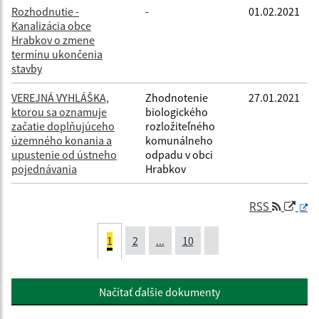
Rozhodnutie -
-
01.02.2021
Kanalizácia obce
Hrabkov o zmene
termínu ukončenia
stavby
VEREJNÁ VYHLÁŠKA,
Zhodnotenie
27.01.2021
ktorou sa oznamuje
biologického
začatie doplňujúceho
rozložiteľného
územného konania a
komunálneho
upustenie od ústneho
odpadu v obci
pojednávania
Hrabkov
RSS
1
2
...
10
Načítať ďalšie dokumenty