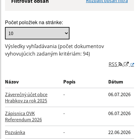
Filtrovať obsah
Rozbaliť obsah filtra
Názov:
Počet položiek na stránke:
Popis:
Výsledky vyhľadávania (počet dokumentov
Dátum zverejnenia od:
vyhovujúcich zadaným kritériám: 94)
RSS
Dátum zverejnenia do:
Názov
Popis
Dátum
Záverečný účet obce
-
06.07.2026
Hrabkov za rok 2025
Filtrovať
Reset
Zápisnica OVK
-
06.07.2026
Referendum 2026
Pozvánka
-
22.06.2026