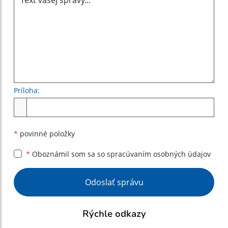
Príloha:
Príloha
*
povinné položky
*
Oboznámil som sa so
spracúvaním osobných údajov
Google reCaptcha Response
Odoslať správu
Rýchle odkazy