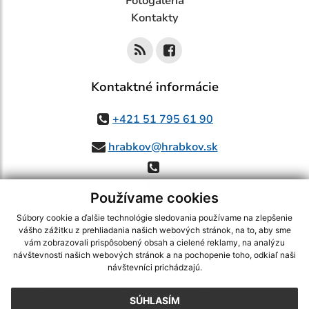
Fotogaléria
Kontakty
Kontaktné informácie
+421 51 795 61 90
hrabkov@hrabkov.sk
Používame cookies
Súbory cookie a ďalšie technológie sledovania používame na zlepšenie
vášho zážitku z prehliadania našich webových stránok, na to, aby sme
využite možnosť získavania aktuálnych informácií s využitím RSS
,
vám zobrazovali prispôsobený obsah a cielené reklamy, na analýzu
CMS systém (redakčný) systém ECHELON 2,
Mapa stránok
,
web portál
,
návštevnosti našich webových stránok a na pochopenie toho, odkiaľ naši
návštevníci prichádzajú.
webhosting
,
webex.digital, s.r.o.
,
domény
,
registrácia domény
,
spoločnosť webex.digital, s.r.o.
,
technický prevádzkovateľ
SÚHLASÍM