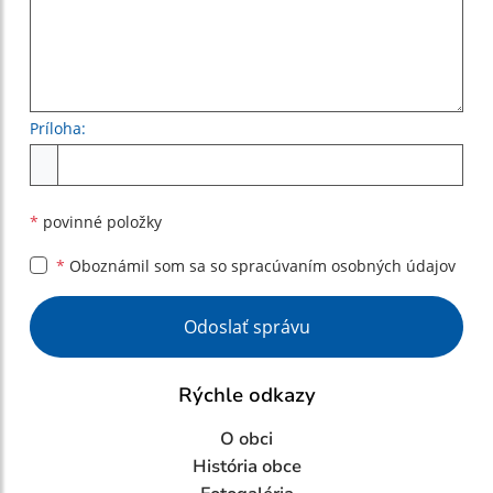
Príloha:
Príloha
*
povinné položky
*
Oboznámil som sa so
spracúvaním osobných údajov
Google reCaptcha Response
Odoslať správu
Rýchle odkazy
O obci
História obce