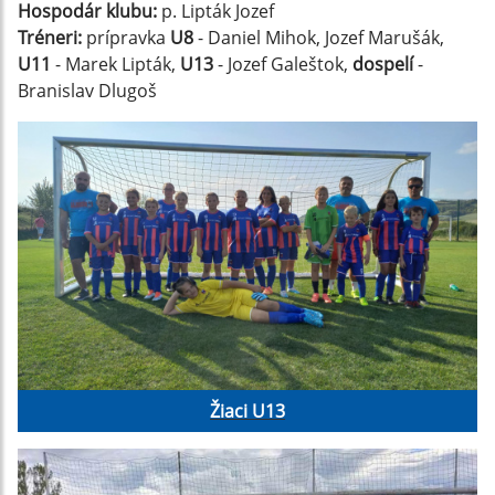
Hospodár klubu:
p. Lipták Jozef
Tréneri:
prípravka
U8
- Daniel Mihok, Jozef Marušák,
U11
- Marek Lipták,
U13
- Jozef Galeštok,
dospelí
-
Branislav Dlugoš
Žiaci U13