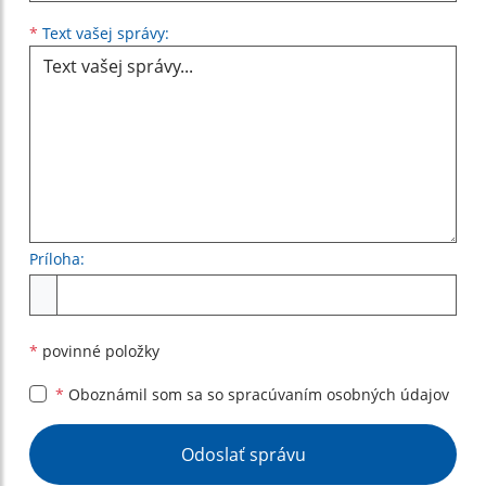
Text vašej správy...
*
Text vašej správy:
Príloha:
Príloha
*
povinné položky
*
Oboznámil som sa so
spracúvaním osobných údajov
Google reCaptcha Response
Odoslať správu