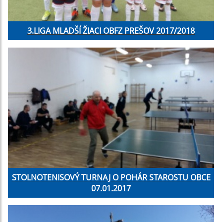
3.LIGA MLADŠÍ ŽIACI OBFZ PREŠOV 2017/2018
STOLNOTENISOVÝ TURNAJ O POHÁR STAROSTU OBCE
07.01.2017