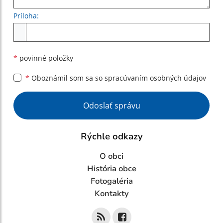
Príloha:
Príloha
*
povinné položky
*
Oboznámil som sa so
spracúvaním osobných údajov
Google reCaptcha Response
Odoslať správu
Rýchle odkazy
O obci
História obce
Fotogaléria
Kontakty