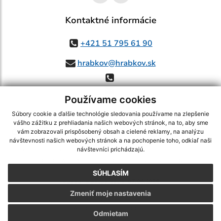
Kontaktné informácie
+421 51 795 61 90
hrabkov@hrabkov.sk
Používame cookies
Súbory cookie a ďalšie technológie sledovania používame na zlepšenie
vášho zážitku z prehliadania našich webových stránok, na to, aby sme
využite možnosť získavania aktuálnych informácií s využitím RSS
,
vám zobrazovali prispôsobený obsah a cielené reklamy, na analýzu
CMS systém (redakčný) systém ECHELON 2,
Mapa stránok
,
web portál
,
návštevnosti našich webových stránok a na pochopenie toho, odkiaľ naši
návštevníci prichádzajú.
webhosting
,
webex.digital, s.r.o.
,
domény
,
registrácia domény
,
spoločnosť webex.digital, s.r.o.
,
technický prevádzkovateľ
SÚHLASÍM
Posledná aktualizácia:
07.08.2026
Zmeniť moje nastavenia
Vytlačiť stránku
|
Vyhlásenie o prístupnosti
Autorské práva
|
Cookies
Odmietam