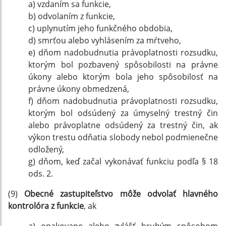
a) vzdaním sa funkcie,
b) odvolaním z funkcie,
c) uplynutím jeho funkčného obdobia,
d) smrťou alebo vyhlásením za mŕtveho,
e) dňom nadobudnutia právoplatnosti rozsudku,
ktorým bol pozbavený spôsobilosti na právne
úkony alebo ktorým bola jeho spôsobilosť na
právne úkony obmedzená,
f) dňom nadobudnutia právoplatnosti rozsudku,
ktorým bol odsúdený za úmyselný trestný čin
alebo právoplatne odsúdený za trestný čin, ak
výkon trestu odňatia slobody nebol podmienečne
odložený,
g) dňom, keď začal vykonávať funkciu podľa § 18
ods. 2.
(9)
Obecné zastupiteľstvo môže odvolať hlavného
kontrolóra z funkcie
, ak