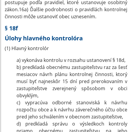
postupuje podľa pravidiel, ktoré ustanovuje osobitný
zákon.16a) Ďalšie podrobnosti o pravidlách kontrolnej
činnosti môže ustanoviť obec uznesením.
§ 18f
Úlohy hlavného kontrolóra
(1) Hlavný kontrolór
a) vykonáva kontrolu v rozsahu ustanovení § 18d,
b) predkladá obecnému zastupiteľstvu raz za šesť
mesiacov návrh plánu kontrolnej činnosti, ktorý
musí byť najneskôr 15 dní pred prerokovaním v
zastupiteľstve zverejnený spôsobom v obci
obvyklým,
c) vypracúva odborné stanoviská k návrhu
rozpočtu obce a k návrhu záverečného účtu obce
pred jeho schválením v obecnom zastupiteľstve,
d) predkladá správu o výsledkoch kontroly
priamo obecnému zastupiteľstvu na jeho