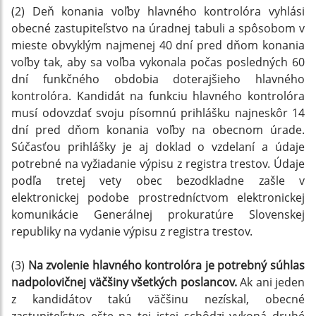
(2) Deň konania voľby hlavného kontrolóra vyhlási
obecné zastupiteľstvo na úradnej tabuli a spôsobom v
mieste obvyklým najmenej 40 dní pred dňom konania
voľby tak, aby sa voľba vykonala počas posledných 60
dní funkčného obdobia doterajšieho hlavného
kontrolóra. Kandidát na funkciu hlavného kontrolóra
musí odovzdať svoju písomnú prihlášku najneskôr 14
dní pred dňom konania voľby na obecnom úrade.
Súčasťou prihlášky je aj doklad o vzdelaní a údaje
potrebné na vyžiadanie výpisu z registra trestov. Údaje
podľa tretej vety obec bezodkladne zašle v
elektronickej podobe prostredníctvom elektronickej
komunikácie Generálnej prokuratúre Slovenskej
republiky na vydanie výpisu z registra trestov.
(3)
Na zvolenie hlavného kontrolóra je potrebný súhlas
nadpolovičnej väčšiny všetkých poslancov.
Ak ani jeden
z kandidátov takú väčšinu nezískal, obecné