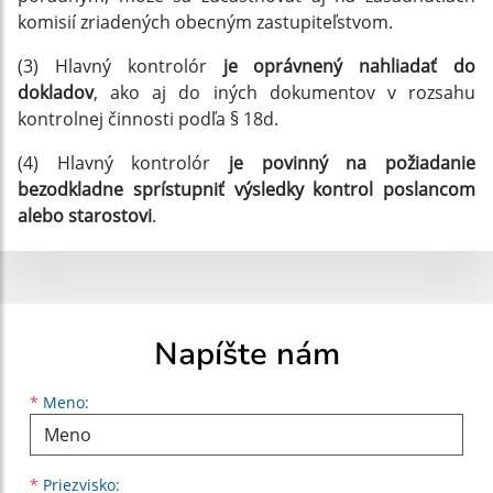
komisií zriadených obecným zastupiteľstvom.
(3) Hlavný kontrolór
je oprávnený nahliadať do
dokladov
, ako aj do iných dokumentov v rozsahu
kontrolnej činnosti podľa § 18d.
(4) Hlavný kontrolór
je povinný na požiadanie
bezodkladne sprístupniť výsledky kontrol poslancom
alebo starostovi
.
Napíšte nám
Meno
Priezvisko
E-mailová adresa
*
Meno:
*
Priezvisko: