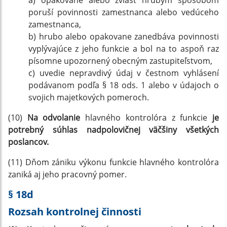
a) opakovane alebo zvlášť hrubým spôsobom
poruší povinnosti zamestnanca alebo vedúceho
zamestnanca,
b) hrubo alebo opakovane zanedbáva povinnosti
vyplývajúce z jeho funkcie a bol na to aspoň raz
písomne upozornený obecným zastupiteľstvom,
c) uvedie nepravdivý údaj v čestnom vyhlásení
podávanom podľa § 18 ods. 1 alebo v údajoch o
svojich majetkových pomeroch.
(10)
Na odvolanie
hlavného kontrolóra z funkcie
je
potrebný súhlas nadpolovičnej väčšiny všetkých
poslancov.
(11) Dňom zániku výkonu funkcie hlavného kontrolóra
zaniká aj jeho pracovný pomer.
§ 18d
Rozsah kontrolnej činnosti