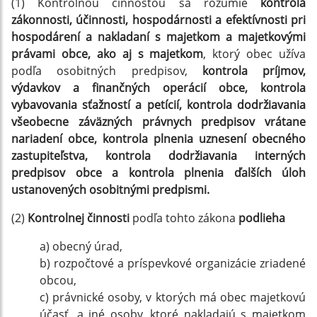
(1) Kontrolnou činnosťou sa rozumie
kontrola
zákonnosti, účinnosti, hospodárnosti a efektívnosti pri
hospodárení a nakladaní s majetkom a majetkovými
právami obce, ako aj s majetkom
, ktorý obec užíva
podľa osobitných predpisov,
kontrola príjmov,
výdavkov a finančných operácií obce, kontrola
vybavovania sťažností a petícií, kontrola dodržiavania
všeobecne záväzných právnych predpisov vrátane
nariadení obce, kontrola plnenia uznesení obecného
zastupiteľstva, kontrola dodržiavania interných
predpisov obce a kontrola plnenia ďalších úloh
ustanovených osobitnými predpismi.
(2)
Kontrolnej činnosti
podľa tohto zákona
podlieha
a) obecný úrad,
b) rozpočtové a príspevkové organizácie zriadené
obcou,
c) právnické osoby, v ktorých má obec majetkovú
účasť, a iné osoby, ktoré nakladajú s majetkom