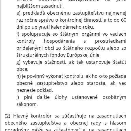
najbližšom zasadnutí,
e) predkladá obecnému zastupiteľstvu najmenej
raz ročne správu o kontrolnej činnosti, a to do 60
dní po uplynutí kalendárneho roku,
f) spolupracuje so štátnymi orgánmi vo veciach
kontroly hospodárenia s prostriedkami
pridelenými obci zo štátneho rozpočtu alebo zo
štrukturálnych fondov Európskej únie,
g) vybavuje sťažnosti, ak tak ustanovuje štatút
obce,
h) je povinný vykonať kontrolu, ak ho o to požiada
obecné zastupiteľstvo alebo starosta, ak vec
neznesie odklad,
i) plní ďalšie úlohy ustanovené osobitným
zákonom.
(2) Hlavný kontrolór sa zúčastňuje na zasadnutiach
obecného zastupiteľstva a obecnej rady s hlasom
poradným; môže sa zúčastňovať aj na zasadnutiach