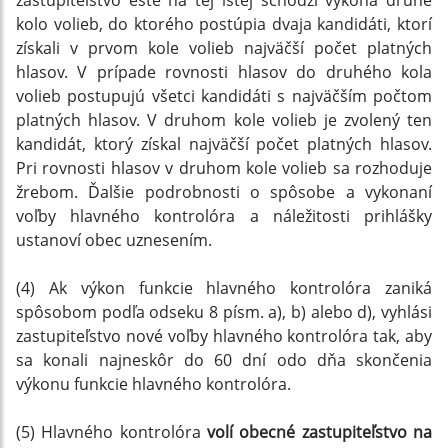
zastupiteľstvo ešte na tej istej schôdzi vykoná druhé
kolo volieb, do ktorého postúpia dvaja kandidáti, ktorí
získali v prvom kole volieb najväčší počet platných
hlasov. V prípade rovnosti hlasov do druhého kola
volieb postupujú všetci kandidáti s najväčším počtom
platných hlasov. V druhom kole volieb je zvolený ten
kandidát, ktorý získal najväčší počet platných hlasov.
Pri rovnosti hlasov v druhom kole volieb sa rozhoduje
žrebom. Ďalšie podrobnosti o spôsobe a vykonaní
voľby hlavného kontrolóra a náležitosti prihlášky
ustanoví obec uznesením.
(4) Ak výkon funkcie hlavného kontrolóra zaniká
spôsobom podľa odseku 8 písm. a), b) alebo d), vyhlási
zastupiteľstvo nové voľby hlavného kontrolóra tak, aby
sa konali najneskôr do 60 dní odo dňa skončenia
výkonu funkcie hlavného kontrolóra.
(5) Hlavného kontrolóra
volí obecné zastupiteľstvo na