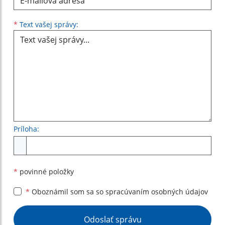
Text vašej správy...
*
Text vašej správy:
Príloha:
Príloha
*
povinné položky
*
Oboznámil som sa so
spracúvaním osobných údajov
Google reCaptcha Response
Odoslať správu