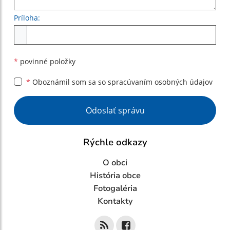
Príloha:
Príloha
*
povinné položky
*
Oboznámil som sa so
spracúvaním osobných údajov
Google reCaptcha Response
Odoslať správu
Rýchle odkazy
O obci
História obce
Fotogaléria
Kontakty