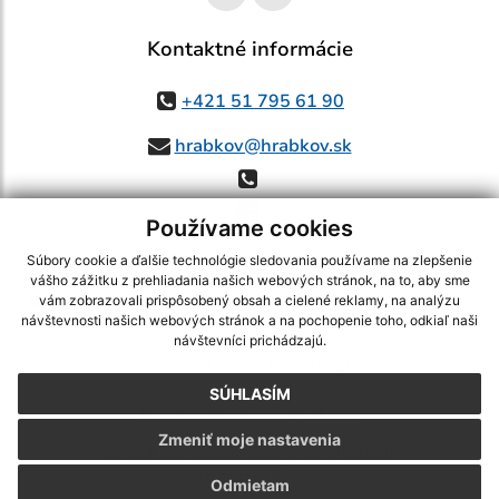
Kontaktné informácie
+421 51 795 61 90
hrabkov@hrabkov.sk
Používame cookies
Súbory cookie a ďalšie technológie sledovania používame na zlepšenie
vášho zážitku z prehliadania našich webových stránok, na to, aby sme
využite možnosť získavania aktuálnych informácií s využitím RSS
,
vám zobrazovali prispôsobený obsah a cielené reklamy, na analýzu
CMS systém (redakčný) systém ECHELON 2,
Mapa stránok
,
web portál
,
návštevnosti našich webových stránok a na pochopenie toho, odkiaľ naši
návštevníci prichádzajú.
webhosting
,
webex.digital, s.r.o.
,
domény
,
registrácia domény
,
spoločnosť webex.digital, s.r.o.
,
technický prevádzkovateľ
SÚHLASÍM
Posledná aktualizácia:
07.08.2026
Zmeniť moje nastavenia
Vytlačiť stránku
|
Vyhlásenie o prístupnosti
Autorské práva
|
Cookies
Odmietam