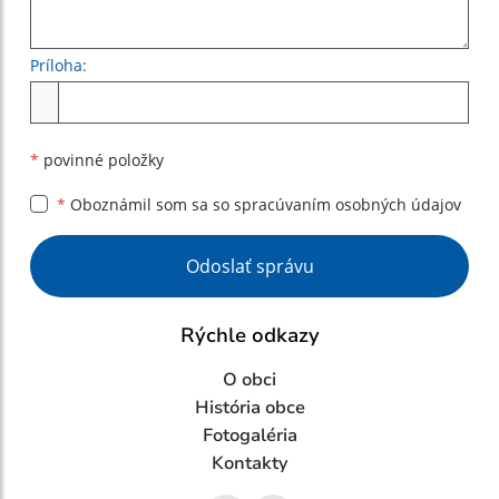
Príloha:
Príloha
*
povinné položky
*
Oboznámil som sa so
spracúvaním osobných údajov
Google reCaptcha Response
Odoslať správu
Rýchle odkazy
O obci
História obce
Fotogaléria
Kontakty