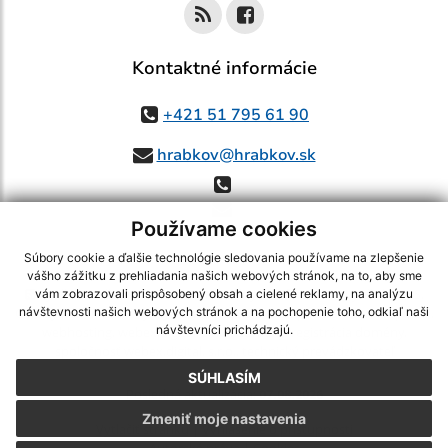
Kontaktné informácie
+421 51 795 61 90
hrabkov@hrabkov.sk
Používame cookies
Súbory cookie a ďalšie technológie sledovania používame na zlepšenie
vášho zážitku z prehliadania našich webových stránok, na to, aby sme
využite možnosť získavania aktuálnych informácií s využitím RSS
,
vám zobrazovali prispôsobený obsah a cielené reklamy, na analýzu
CMS systém (redakčný) systém ECHELON 2,
Mapa stránok
,
web portál
,
návštevnosti našich webových stránok a na pochopenie toho, odkiaľ naši
návštevníci prichádzajú.
webhosting
,
webex.digital, s.r.o.
,
domény
,
registrácia domény
,
spoločnosť webex.digital, s.r.o.
,
technický prevádzkovateľ
SÚHLASÍM
Posledná aktualizácia:
07.08.2026
Zmeniť moje nastavenia
Vytlačiť stránku
|
Vyhlásenie o prístupnosti