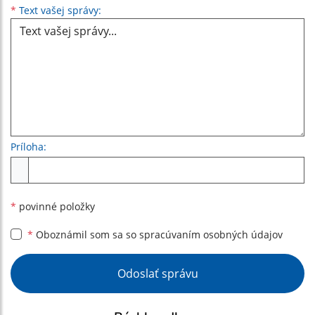
Text vašej správy...
*
Text vašej správy:
Príloha:
Príloha
*
povinné položky
*
Oboznámil som sa so
spracúvaním osobných údajov
Google reCaptcha Response
Odoslať správu