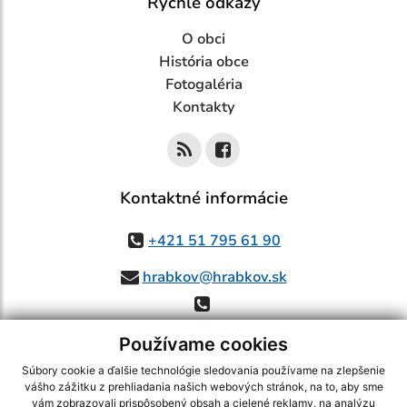
Rýchle odkazy
O obci
História obce
Fotogaléria
Kontakty
Kontaktné informácie
+421 51 795 61 90
hrabkov@hrabkov.sk
Používame cookies
Súbory cookie a ďalšie technológie sledovania používame na zlepšenie
vášho zážitku z prehliadania našich webových stránok, na to, aby sme
využite možnosť získavania aktuálnych informácií s využitím RSS
,
vám zobrazovali prispôsobený obsah a cielené reklamy, na analýzu