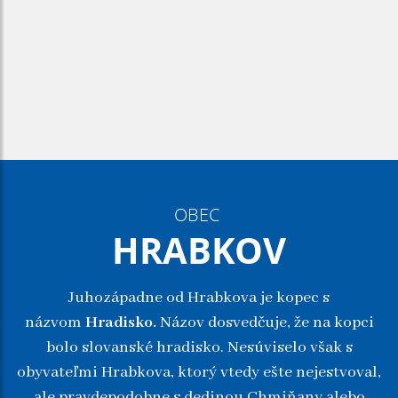
OBEC
HRABKOV
Juhozápadne od Hrabkova je kopec s
názvom
Hradisko.
Názov dosvedčuje, že na kopci
bolo slovanské hradisko. Nesúviselo však s
obyvateľmi Hrabkova, ktorý vtedy ešte nejestvoval,
ale pravdepodobne s dedinou Chmiňany alebo