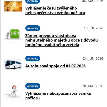
06. AUG 2026
Aktuality
Vyhlásenie času zvýšeného
nebezpečenstva vzniku požiaru
13. JÚL 2026
Aktuality
Zámer prevodu vlastníctva
nehnuteľného majetku obce z dôvodu
hodného osobitného zreteľa
24. JÚN 2026
Aktuality
Autobusové spoje od 01.07.2026
28. MÁJ 2026
Aktuality
Vyhlásenie nebezpečenstva vzniku
požiaru