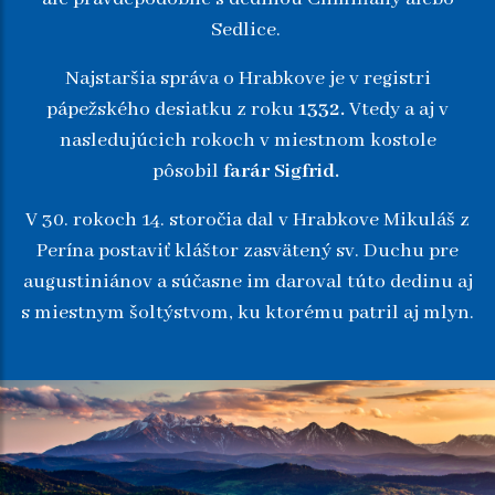
Sedlice.
Najstaršia správa o Hrabkove je v registri
pápežského desiatku z roku
1332.
Vtedy a aj v
nasledujúcich rokoch v miestnom kostole
pôsobil
farár Sigfrid.
V 30. rokoch 14. storočia dal v Hrabkove Mikuláš z
Perína postaviť kláštor zasvätený sv. Duchu pre
augustiniánov a súčasne im daroval túto dedinu aj
s miestnym šoltýstvom, ku ktorému patril aj mlyn.