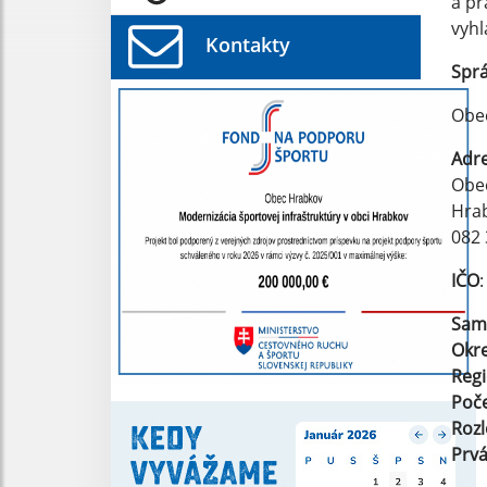
a pr
vyhl
Kontakty
Spr
Obe
Adr
Obe
Hra
082
IČO
Sam
Okr
Reg
Poče
Roz
Prv