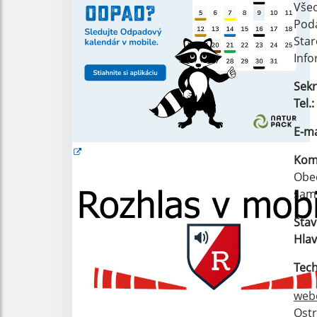
Vše
Pod
Star
Info
Sekr
Tel.:
E-ma
Kom
Obec
samo
Stav
Hlav
Tech
web
Ost