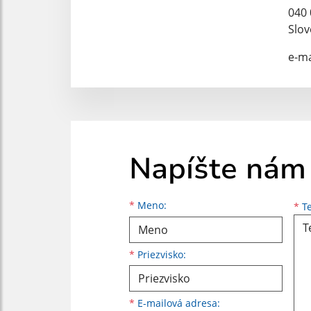
040 
Slov
e-ma
Napíšte nám
Meno
Priezvisko
E-mailová adresa
*
Meno:
*
Te
*
Priezvisko:
*
E-mailová adresa: