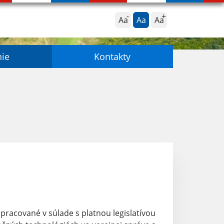
Aa
Aa
Aa
nie
Kontakty
spracované v súlade s platnou legislatívou