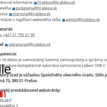
obecné informácie:
hrabkov@hrabkov.sk
ateľňa:
podatelna@hrabkov.sk
osta:
starosta@hrabkov.sk
rmácie o napĺňaní webového sídla:
admin@hrabkov.sk
etariát:
+421 51 795 61 90
il
:
sekretariat@hrabkov.sk
petencie
:
 Hrabkov je samostatný územný samosprávny a správny celo
správne kompetencie vykonáva samostatne (zákon SNR č. 3
ebný úrad je súčasťou Spoločného obecného úradu. Sídlo j
ná 73, 080 01 Prešov.
nický prevádzkovateľ webstránky:
ex.sk
rovského 2