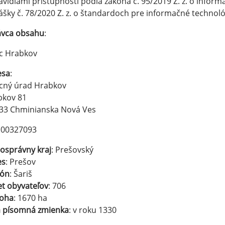
avidlami prístupnosti podľa zákona č. 95/2019 Z. z. o infor
ášky č. 78/2020 Z. z. o štandardoch pre informačné technoló
ávca obsahu
:
c Hrabkov
esa
:
cný úrad Hrabkov
bkov 81
 33 Chminianska Nová Ves
: 00327093
osprávny kraj
: Prešovský
es
: Prešov
ión
: Šariš
t obyvateľov
: 706
loha
: 1670 ha
á písomná zmienka
: v roku 1330