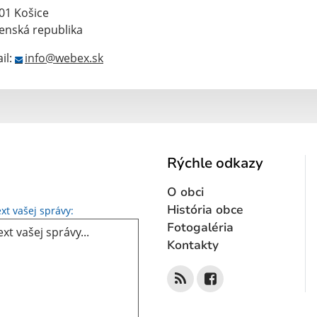
01 Košice
enská republika
il:
info@webex.sk
Rýchle odkazy
O obci
Text vašej správy...
História obce
xt vašej správy:
Fotogaléria
Kontakty