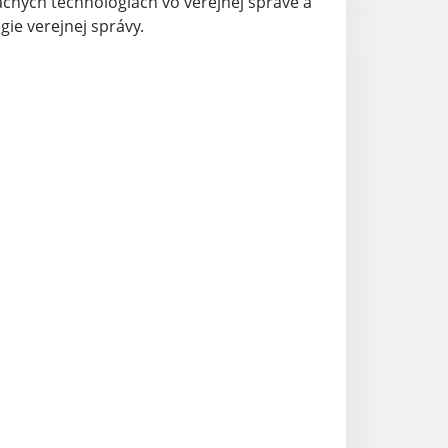
mačných technológiách vo verejnej správe a
gie verejnej správy.