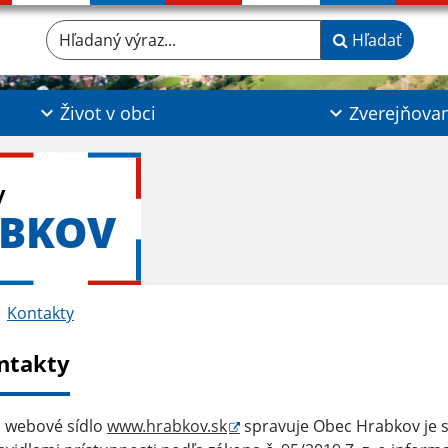
Hľadaný výraz...
Hľadať
Život v obci
Zverejňova
y
ABKOV
Kontakty
ntakty
 webové sídlo
www.hrabkov.sk
spravuje Obec Hrabkov
je 