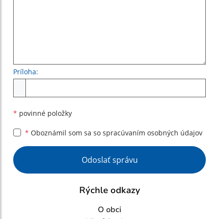
Príloha:
Príloha
*
povinné položky
*
Oboznámil som sa so
spracúvaním osobných údajov
Google reCaptcha Response
Odoslať správu
Rýchle odkazy
O obci