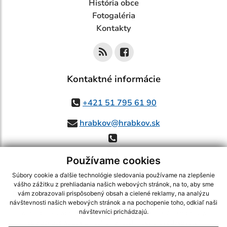
História obce
Fotogaléria
Kontakty
Kontaktné informácie
+421 51 795 61 90
hrabkov@hrabkov.sk
Používame cookies
Súbory cookie a ďalšie technológie sledovania používame na zlepšenie
vášho zážitku z prehliadania našich webových stránok, na to, aby sme
využite možnosť získavania aktuálnych informácií s využitím RSS
,
vám zobrazovali prispôsobený obsah a cielené reklamy, na analýzu
CMS systém (redakčný) systém ECHELON 2,
Mapa stránok
,
web portál
,
návštevnosti našich webových stránok a na pochopenie toho, odkiaľ naši
návštevníci prichádzajú.
webhosting
,
webex.digital, s.r.o.
,
domény
,
registrácia domény
,
spoločnosť webex.digital, s.r.o.
,
technický prevádzkovateľ