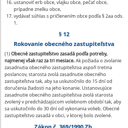
ustanoviť erb obce, vlajku obce, pečať obce,
prípadne znelku obce,
vydávať súhlas s pričlenením obce podľa § 2aa ods.
1.
§ 12
Rokovanie obecného zastupiteľstva
(1)
Obecné zastupiteľstvo zasadá podľa potreby,
najmenej však raz za tri mesiace.
Ak požiada o zvolanie
zasadnutia obecného zastupiteľstva aspoň tretina
poslancov, starosta zvolá zasadnutie obecného
zastupiteľstva tak, aby sa uskutočnilo do 15 dní od
doručenia žiadosti na jeho konanie. Ustanovujúce
zasadnutie obecného zastupiteľstva zvolá starosta
zvolený v predchádzajúcom volebnom období tak, aby
sa uskutočnilo do 30 dní od vykonania volieb. Obecné
zastupiteľstvo zasadá v obci, v ktorej bolo zvolené.
Zákon č. 369/1990 Zb.