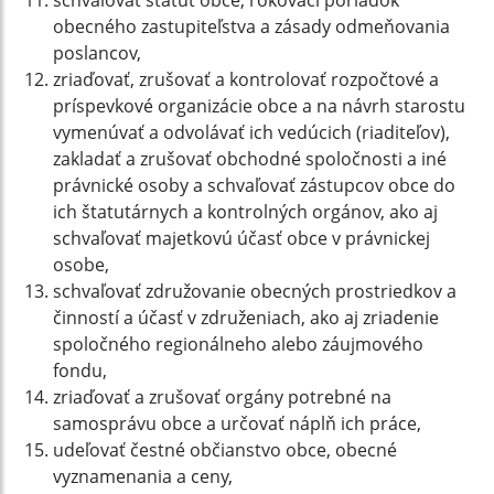
schvaľovať štatút obce, rokovací poriadok
obecného zastupiteľstva a zásady odmeňovania
poslancov,
zriaďovať, zrušovať a kontrolovať rozpočtové a
príspevkové organizácie obce a na návrh starostu
vymenúvať a odvolávať ich vedúcich (riaditeľov),
zakladať a zrušovať obchodné spoločnosti a iné
právnické osoby a schvaľovať zástupcov obce do
ich štatutárnych a kontrolných orgánov, ako aj
schvaľovať majetkovú účasť obce v právnickej
osobe,
schvaľovať združovanie obecných prostriedkov a
činností a účasť v združeniach, ako aj zriadenie
spoločného regionálneho alebo záujmového
fondu,
zriaďovať a zrušovať orgány potrebné na
samosprávu obce a určovať náplň ich práce,
udeľovať čestné občianstvo obce, obecné
vyznamenania a ceny,