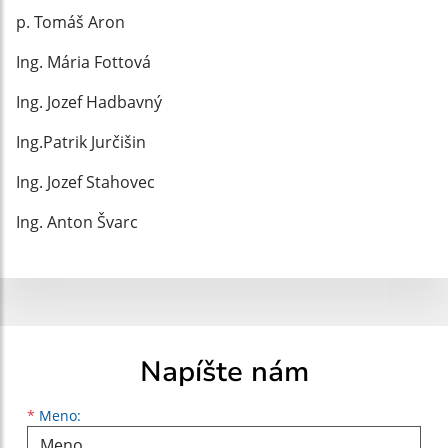
p. Tomáš Aron
Ing. Mária Fottová
Ing. Jozef Hadbavný
Ing.Patrik Jurčišin
Ing. Jozef Stahovec
Ing. Anton Švarc
Napíšte nám
Meno
Priezvisko
E-mailová adresa
*
Meno: