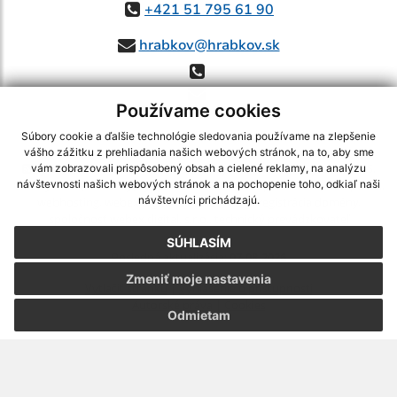
+421 51 795 61 90
hrabkov@hrabkov.sk
Používame cookies
Súbory cookie a ďalšie technológie sledovania používame na zlepšenie
vášho zážitku z prehliadania našich webových stránok, na to, aby sme
využite možnosť získavania aktuálnych informácií s využitím RSS
,
vám zobrazovali prispôsobený obsah a cielené reklamy, na analýzu
CMS systém (redakčný) systém ECHELON 2,
Mapa stránok
,
web portál
,
návštevnosti našich webových stránok a na pochopenie toho, odkiaľ naši
návštevníci prichádzajú.
webhosting
,
webex.digital, s.r.o.
,
domény
,
registrácia domény
,
spoločnosť webex.digital, s.r.o.
,
technický prevádzkovateľ
SÚHLASÍM
Posledná aktualizácia:
07.08.2026
Zmeniť moje nastavenia
Vytlačiť stránku
|
Vyhlásenie o prístupnosti
Autorské práva
|
Cookies
Odmietam
webdesign
|