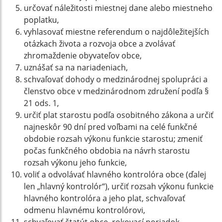
určovať náležitosti miestnej dane alebo miestneho
poplatku,
vyhlasovať miestne referendum o najdôležitejších
otázkach života a rozvoja obce a zvolávať
zhromaždenie obyvateľov obce,
uznášať sa na nariadeniach,
schvaľovať dohody o medzinárodnej spolupráci a
členstvo obce v medzinárodnom združení podľa §
21 ods. 1,
určiť plat starostu podľa osobitného zákona a určiť
najneskôr 90 dní pred voľbami na celé funkčné
obdobie rozsah výkonu funkcie starostu; zmeniť
počas funkčného obdobia na návrh starostu
rozsah výkonu jeho funkcie,
voliť a odvolávať hlavného kontrolóra obce (ďalej
len „hlavný kontrolór“), určiť rozsah výkonu funkcie
hlavného kontrolóra a jeho plat, schvaľovať
odmenu hlavnému kontrolórovi,