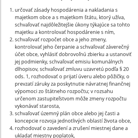
určovať zásady hospodárenia a nakladania s
majetkom obce a s majetkom štátu, ktorý užíva,
schvaľovať najdôležitejšie úkony týkajúce sa tohto
majetku a kontrolovať hospodárenie s ním,
schvaľovať rozpočet obce a jeho zmeny,
kontrolovať jeho čerpanie a schvaľovať záverečný
účet obce, vyhlásiť dobrovoľnú zbierku a ustanoviť
jej podmienky, schvaľovať emisiu komunálnych
dlhopisov, schvaľovať zmluvu uzavretú podľa § 20
ods. 1, rozhodovať o prijatí úveru alebo pôžičky, o
prevzatí záruky za poskytnutie návratnej finančnej
výpomoci zo štátneho rozpočtu; v rozsahu
určenom zastupiteľstvom môže zmeny rozpočtu
vykonávať starosta,
schvaľovať územný plán obce alebo jej časti a
koncepcie rozvoja jednotlivých oblastí života obce,
rozhodovať o zavedení a zrušení miestnej dane a
ukladať miestny poplatok,