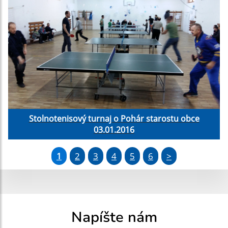
Stolnotenisový turnaj o Pohár starostu obce
03.01.2016
1
2
3
4
5
6
>
Napíšte nám