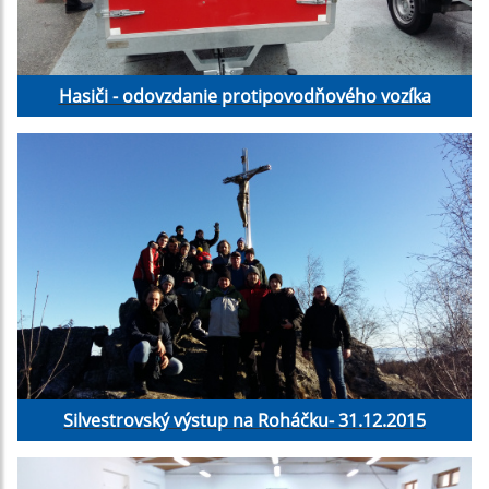
Hasiči - odovzdanie protipovodňového vozíka
Silvestrovský výstup na Roháčku- 31.12.2015