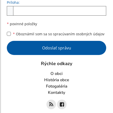
Príloha:
Príloha
*
povinné položky
*
Oboznámil som sa so
spracúvaním osobných údajov
Google reCaptcha Response
Odoslať správu
Rýchle odkazy
O obci
História obce
Fotogaléria
Kontakty