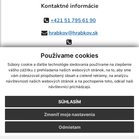
Kontaktné informácie
+421 51 795 61 90
hrabkov@hrabkov.sk
Používame cookies
Súbory cookie a ďalšie technológie sledovania používame na zlepšenie
vášho zážitku z prehliadania našich webových stránok, na to, aby sme
využite možnosť získavania aktuálnych informácií s využitím RSS
,
vám zobrazovali prispôsobený obsah a cielené reklamy, na analýzu
návštevnosti našich webových stránok a na pochopenie toho, odkiaľ naši
CMS systém (redakčný) systém ECHELON 2,
Mapa stránok
,
web portál
,
návštevníci prichádzajú.
webhosting
,
webex.digital, s.r.o.
,
domény
,
registrácia domény
,
spoločnosť webex.digital, s.r.o.
,
technický prevádzkovateľ
SÚHLASÍM
Posledná aktualizácia:
07.08.2026
Zmeniť moje nastavenia
Vytlačiť stránku
|
Vyhlásenie o prístupnosti
Autorské práva
|
Cookies
Odmietam