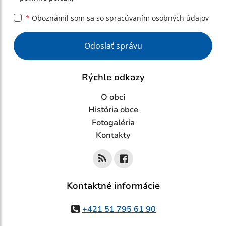
*
Oboznámil som sa so
spracúvaním osobných údajov
Google reCaptcha Response
Odoslať správu
Rýchle odkazy
O obci
História obce
Fotogaléria
Kontakty
Kontaktné informácie
+421 51 795 61 90