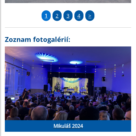
1
2
3
4
>
Zoznam fotogalérií:
Mikuláš 2024