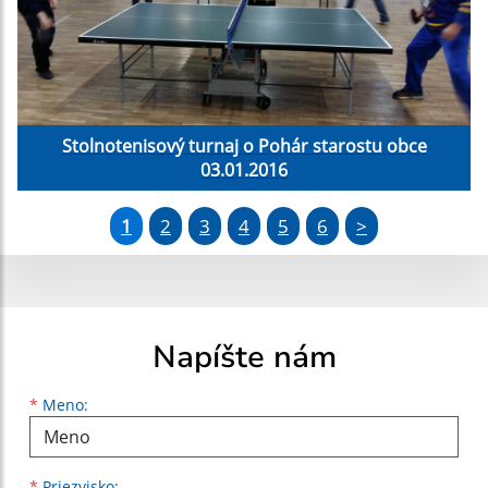
Stolnotenisový turnaj o Pohár starostu obce
03.01.2016
1
2
3
4
5
6
>
Napíšte nám
Meno
Priezvisko
E-mailová adresa
*
Meno:
*
Priezvisko: