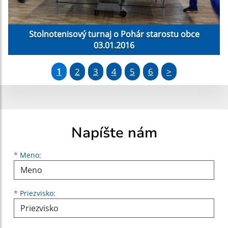
Stolnotenisový turnaj o Pohár starostu obce
03.01.2016
1
2
3
4
5
6
>
Napíšte nám
Meno
Priezvisko
E-mailová adresa
*
Meno:
*
Priezvisko: