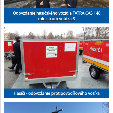
Odovzdanie hasičského vozidla TATRA CAS 148
ministrom vnútra S
Hasiči - odovzdanie protipovodňového vozíka