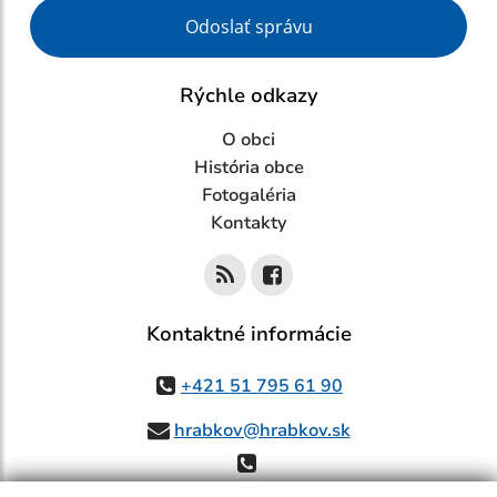
Google reCaptcha Response
Odoslať správu
Rýchle odkazy
O obci
História obce
Fotogaléria
Kontakty
Kontaktné informácie
+421 51 795 61 90
hrabkov@hrabkov.sk