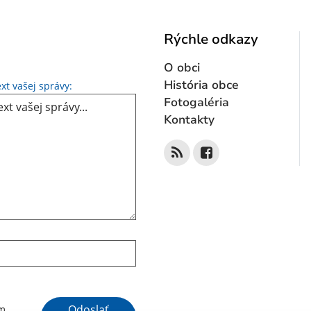
Rýchle odkazy
O obci
Text vašej správy...
História obce
xt vašej správy:
Fotogaléria
Kontakty
Google reCaptcha Response
Odoslať
ím