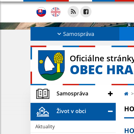
Samospráva
Oficiálne stránk
OBEC HR
Samospráva
HO
Život v obci
Aktuality
HO