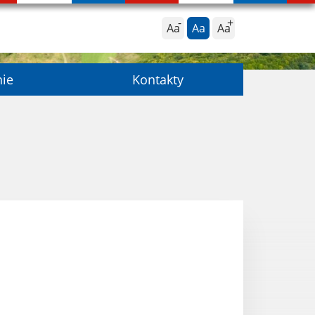
Aa
Aa
Aa
nie
Kontakty