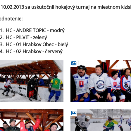
a
10.02.2013 sa uskutočnil hokejový turnaj na miestnom klzis
odnotenie:
1.
HC - ANDRE TOPIC
- modrý
2.
HC - PILVIT - zelený
3.
HC - 01 Hrabkov Obec - bielý
4.
HC - 02 Hrabkov - červený