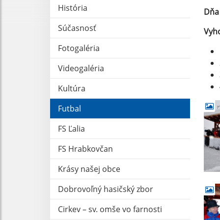
História
Dň
Súčasnosť
Vyh
Fotogaléria
Videogaléria
Kultúra
Futbal
FS Ľalia
FS Hrabkovčan
Krásy našej obce
Dobrovoľný hasičský zbor
Cirkev – sv. omše vo farnosti