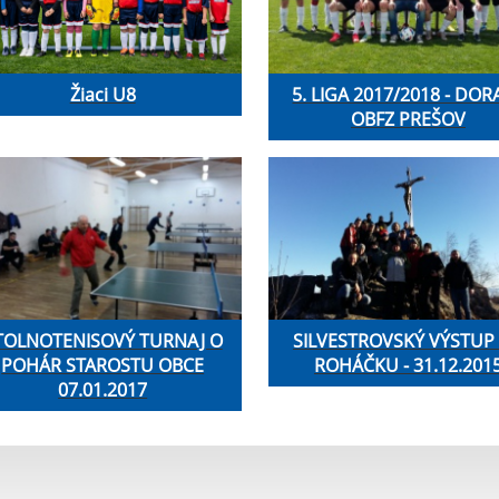
Žiaci U8
5. LIGA 2017/2018 - DOR
OBFZ PREŠOV
TOLNOTENISOVÝ TURNAJ O
SILVESTROVSKÝ VÝSTUP
POHÁR STAROSTU OBCE
ROHÁČKU - 31.12.201
07.01.2017