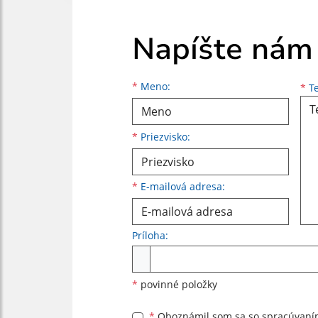
Napíšte nám
Meno
Priezvisko
E-mailová adresa
*
Meno:
*
Te
*
Priezvisko:
*
E-mailová adresa:
Príloha:
Príloha
*
povinné položky
*
Oboznámil som sa so
spracúvan