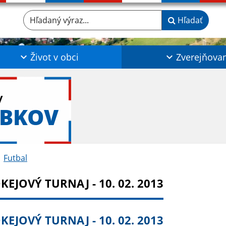
Hľadaný výraz...
Hľadať
Život v obci
Zverejňova
y
ABKOV
Futbal
KEJOVÝ TURNAJ - 10. 02. 2013
KEJOVÝ TURNAJ - 10. 02. 2013