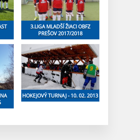
AST
3.LIGA MLADŠÍ ŽIACI OBFZ
PREŠOV 2017/2018
 NA
HOKEJOVÝ TURNAJ - 10. 02. 2013
5