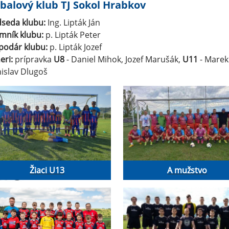
balový klub TJ Sokol Hrabkov
dseda klubu:
Ing. Lipták Ján
mník klubu:
p. Lipták Peter
podár klubu:
p. Lipták Jozef
eri:
prípravka
U8
- Daniel Mihok, Jozef Marušák,
U11
- Marek
nislav Dlugoš
Žiaci U13
A mužstvo