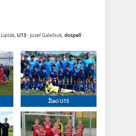
 Lipták,
U13
- Jozef Galeštok,
dospelí
-
Žiaci U15