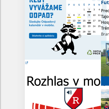
Fut
Pre
Tajo
Hos
Trén
Bra