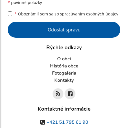
*
povinné položky
*
Oboznámil som sa so
spracúvaním osobných údajov
Google reCaptcha Response
Odoslať správu
Rýchle odkazy
O obci
História obce
Fotogaléria
Kontakty
Kontaktné informácie
+421 51 795 61 90