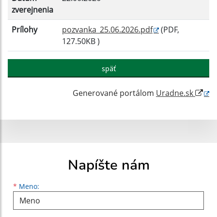
zverejnenia
Prílohy
pozvanka_25.06.2026.pdf
(PDF,
127.50KB )
späť
Generované portálom
Uradne.sk
Napíšte nám
Meno
Priezvisko
E-mailová adresa
*
Meno: