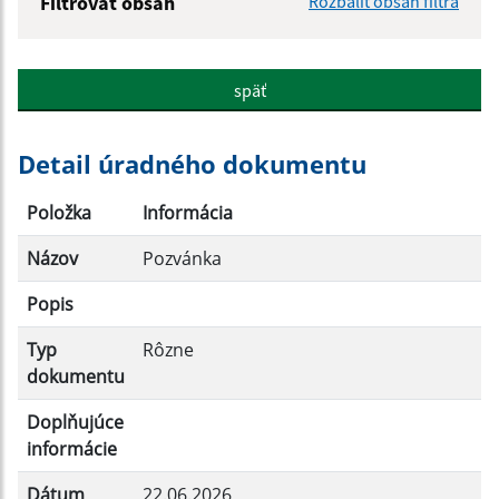
Filtrovať obsah
Rozbaliť obsah filtra
Názov:
späť
Popis:
Detail úradného dokumentu
Dátum zverejnenia od:
Položka
Informácia
Názov
Pozvánka
Dátum zverejnenia do:
Popis
Typ
Rôzne
Filtrovať
Reset
dokumentu
Doplňujúce
informácie
Dátum
22.06.2026