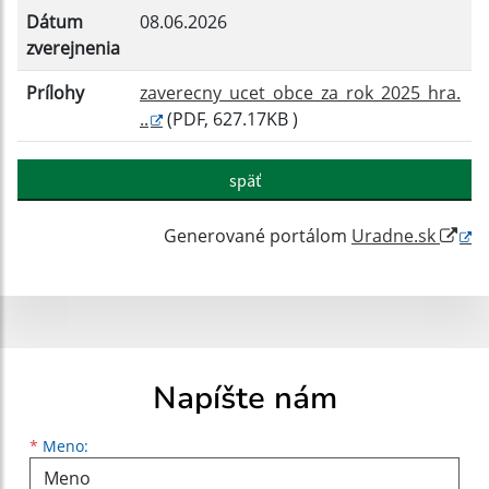
Dátum
08.06.2026
zverejnenia
Prílohy
zaverecny_ucet_obce_za_rok_2025_hra.
..
(PDF, 627.17KB )
späť
Generované portálom
Uradne.sk
Napíšte nám
Meno
Priezvisko
E-mailová adresa
*
Meno: