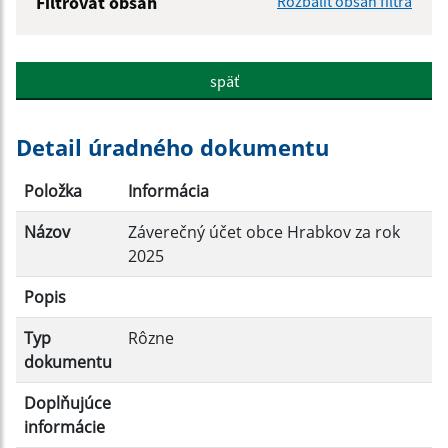
Filtrovať obsah
Rozbaliť obsah filtra
Názov:
späť
Popis:
Detail úradného dokumentu
Dátum zverejnenia od:
Položka
Informácia
Názov
Záverečný účet obce Hrabkov za rok
Dátum zverejnenia do:
2025
Popis
Filtrovať
Reset
Typ
Rôzne
dokumentu
Doplňujúce
informácie