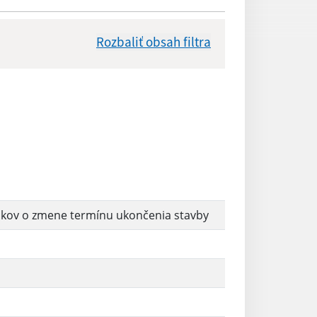
Rozbaliť obsah filtra
Dátum zverejnenia od:
Reset
bkov o zmene termínu ukončenia stavby