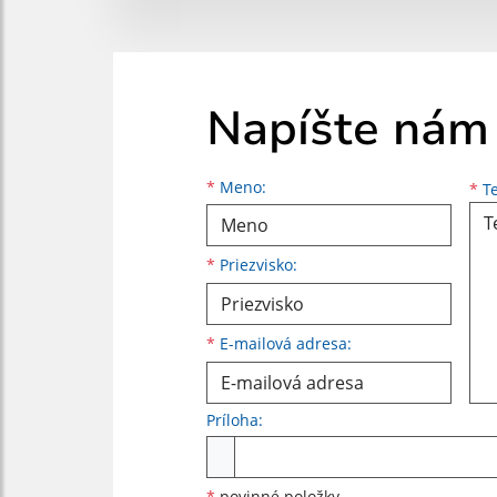
Napíšte nám
Meno
Priezvisko
E-mailová adresa
*
Meno:
*
Te
*
Priezvisko:
*
E-mailová adresa:
Príloha:
Príloha
*
povinné položky