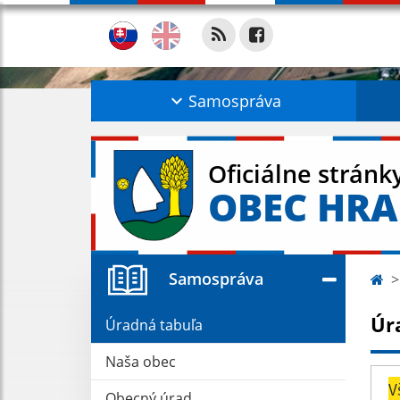
Samospráva
Oficiálne stránk
OBEC HR
Samospráva
Úr
Úradná tabuľa
Naša obec
V
Obecný úrad