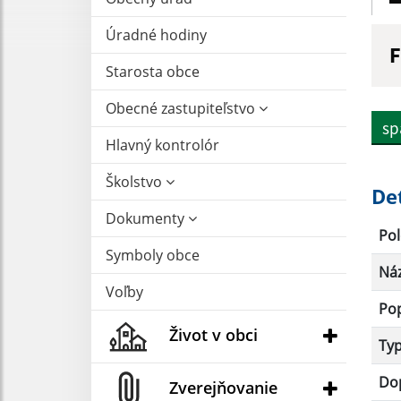
Úradné hodiny
F
Starosta obce
N
Obecné zastupiteľstvo
sp
Hlavný kontrolór
D
Školstvo
De
Dokumenty
Pol
Symboly obce
Ná
Voľby
Po
Život v obci
Ty
Dop
Zverejňovanie