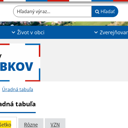
Hľadaný výraz...
Hľadať
Život v obci
Zverejňova
y
ABKOV
Úradná tabuľa
adná tabuľa
šetko
Rôzne
VZN