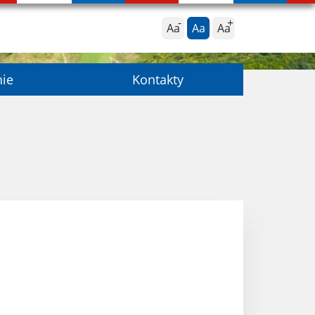
Aa
Aa
Aa
nie
Kontakty