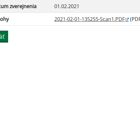
tum zverejnenia
01.02.2021
lohy
2021-02-01-135255-Scan1.PDF
(PDF
äť