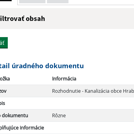
iltrovať obsah
ázov:
Popis:
äť
átum zverejnenia do:
tail úradného dokumentu
ožka
Informácia
Filtrovať
zov
Rozhodnutie - Kanalizácia obce Hra
pis
p dokumentu
Rôzne
lňujúce informácie