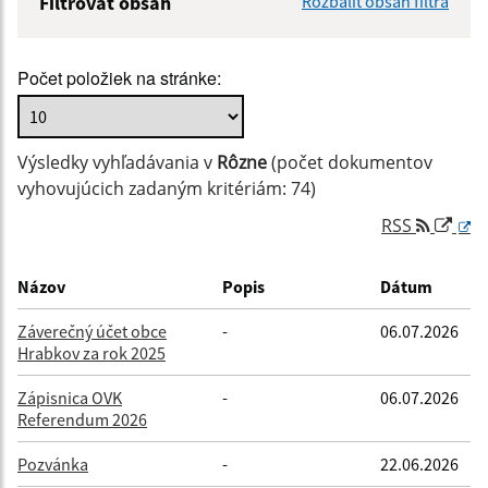
Filtrovať obsah
Rozbaliť obsah filtra
Názov:
Počet položiek na stránke:
Popis:
Výsledky vyhľadávania v
Rôzne
(počet dokumentov
Dátum zverejnenia od:
vyhovujúcich zadaným kritériám: 74)
RSS
Dátum zverejnenia do:
Názov
Popis
Dátum
Záverečný účet obce
-
06.07.2026
Hrabkov za rok 2025
Filtrovať
Reset
Zápisnica OVK
-
06.07.2026
Referendum 2026
Pozvánka
-
22.06.2026