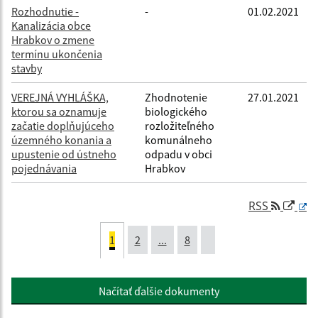
Rozhodnutie -
-
01.02.2021
Kanalizácia obce
Hrabkov o zmene
termínu ukončenia
stavby
VEREJNÁ VYHLÁŠKA,
Zhodnotenie
27.01.2021
ktorou sa oznamuje
biologického
začatie doplňujúceho
rozložiteľného
územného konania a
komunálneho
upustenie od ústneho
odpadu v obci
pojednávania
Hrabkov
RSS
1
2
...
8
Načítať ďalšie dokumenty