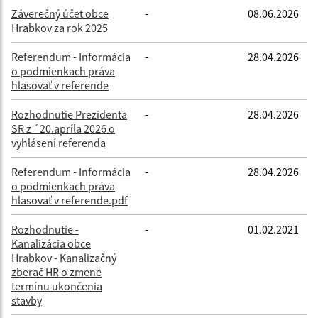
Záverečný účet obce
-
08.06.2026
Hrabkov za rok 2025
Referendum - Informácia
-
28.04.2026
o podmienkach práva
hlasovať v referende
Rozhodnutie Prezidenta
-
28.04.2026
SR z ´20.apríla 2026 o
vyhlásení referenda
Referendum - Informácia
-
28.04.2026
o podmienkach práva
hlasovať v referende.pdf
Rozhodnutie -
-
01.02.2021
Kanalizácia obce
Hrabkov - Kanalizačný
zberač HR o zmene
termínu ukončenia
stavby