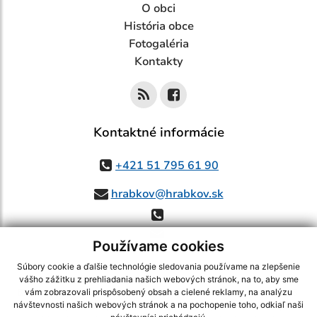
O obci
História obce
Fotogaléria
Kontakty
Kontaktné informácie
+421 51 795 61 90
hrabkov@hrabkov.sk
Používame cookies
Súbory cookie a ďalšie technológie sledovania používame na zlepšenie
vášho zážitku z prehliadania našich webových stránok, na to, aby sme
využite možnosť získavania aktuálnych informácií s využitím RSS
,
vám zobrazovali prispôsobený obsah a cielené reklamy, na analýzu
CMS systém (redakčný) systém ECHELON 2,
Mapa stránok
,
web portál
,
návštevnosti našich webových stránok a na pochopenie toho, odkiaľ naši