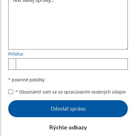
Príloha:
Príloha
*
povinné položky
*
Oboznámil som sa so
spracúvaním osobných údajov
Google reCaptcha Response
Odoslať správu
Rýchle odkazy