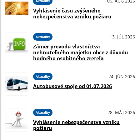
06. AUG 2026
Aktuality
Vyhlásenie času zvýšeného
nebezpečenstva vzniku požiaru
13. JÚL 2026
Aktuality
Zámer prevodu vlastníctva
nehnuteľného majetku obce z dôvodu
hodného osobitného zreteľa
24. JÚN 2026
Aktuality
Autobusové spoje od 01.07.2026
28. MÁJ 2026
Aktuality
Vyhlásenie nebezpečenstva vzniku
požiaru