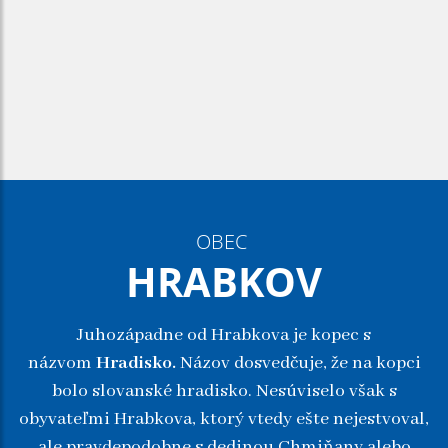
OBEC
HRABKOV
Juhozápadne od Hrabkova je kopec s
názvom
Hradisko.
Názov dosvedčuje, že na kopci
bolo slovanské hradisko. Nesúviselo však s
obyvateľmi Hrabkova, ktorý vtedy ešte nejestvoval,
ale pravdepodobne s dedinou Chmiňany alebo