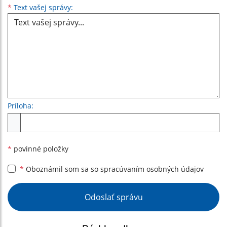
Text vašej správy...
*
Text vašej správy:
Príloha:
Príloha
*
povinné položky
*
Oboznámil som sa so
spracúvaním osobných údajov
Google reCaptcha Response
Odoslať správu