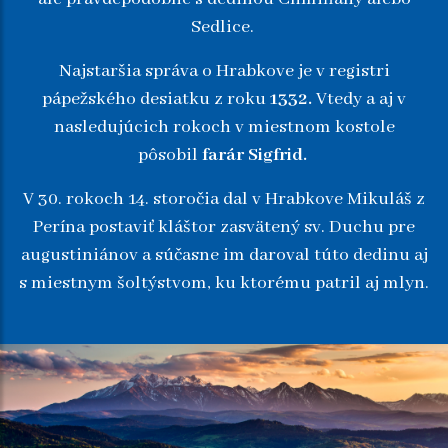
Sedlice.
Najstaršia správa o Hrabkove je v registri
pápežského desiatku z roku
1332.
Vtedy a aj v
nasledujúcich rokoch v miestnom kostole
pôsobil
farár Sigfrid.
V 30. rokoch 14. storočia dal v Hrabkove Mikuláš z
Perína postaviť kláštor zasvätený sv. Duchu pre
augustiniánov a súčasne im daroval túto dedinu aj
s miestnym šoltýstvom, ku ktorému patril aj mlyn.