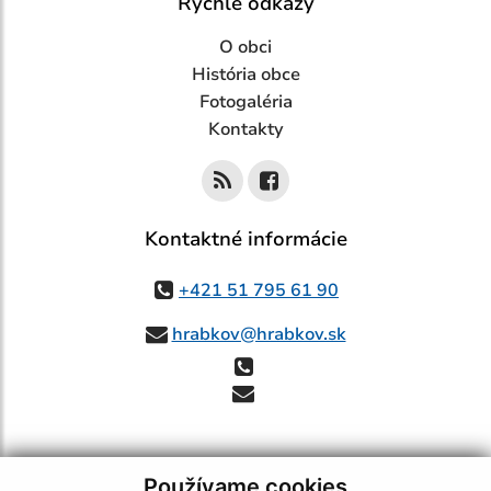
Rýchle odkazy
O obci
História obce
Fotogaléria
Kontakty
Kontaktné informácie
+421 51 795 61 90
hrabkov@hrabkov.sk
Používame cookies
využite možnosť získavania aktuálnych informácií s využitím RSS
,