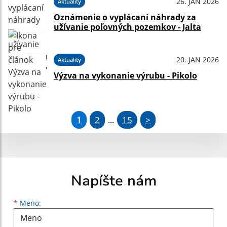
26. JAN 2026
Aktuality
Oznámenie o vyplácaní náhrady za
užívanie poľovných pozemkov - Jalta
20. JAN 2026
Aktuality
Výzva na vykonanie výrubu - Pikolo
1
2
15
>
...
Napíšte nám
Meno
Priezvisko
E-mailová adresa
*
Meno: