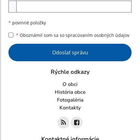
Príloha
*
povinné položky
*
Oboznámil som sa so
spracúvaním osobných údajov
Google reCaptcha Response
Odoslať správu
Rýchle odkazy
O obci
História obce
Fotogaléria
Kontakty
Kontaktné informácie