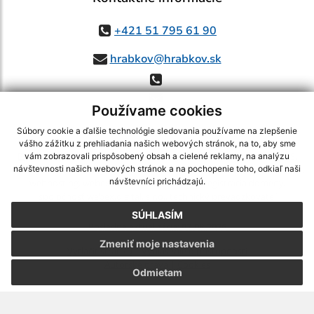
+421 51 795 61 90
hrabkov@hrabkov.sk
Používame cookies
Súbory cookie a ďalšie technológie sledovania používame na zlepšenie
vášho zážitku z prehliadania našich webových stránok, na to, aby sme
využite možnosť získavania aktuálnych informácií s využitím RSS
,
vám zobrazovali prispôsobený obsah a cielené reklamy, na analýzu
CMS systém (redakčný) systém ECHELON 2,
Mapa stránok
,
web portál
,
návštevnosti našich webových stránok a na pochopenie toho, odkiaľ naši
návštevníci prichádzajú.
webhosting
,
webex.digital, s.r.o.
,
domény
,
registrácia domény
,
spoločnosť webex.digital, s.r.o.
,
technický prevádzkovateľ
SÚHLASÍM
Posledná aktualizácia:
07.08.2026
Zmeniť moje nastavenia
Vytlačiť stránku
|
Vyhlásenie o prístupnosti
Autorské práva
|
Cookies
Odmietam
webdesign
|