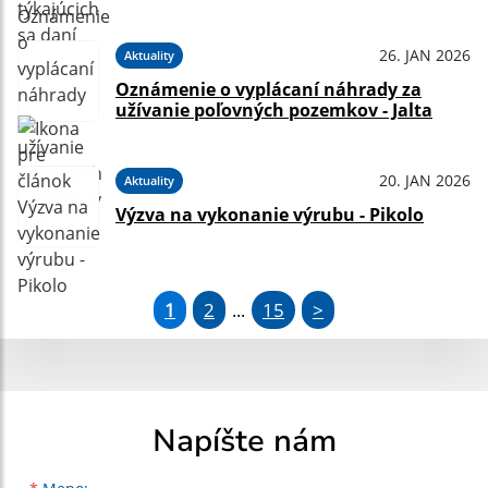
26. JAN 2026
Aktuality
Oznámenie o vyplácaní náhrady za
užívanie poľovných pozemkov - Jalta
20. JAN 2026
Aktuality
Výzva na vykonanie výrubu - Pikolo
1
2
15
>
...
Napíšte nám