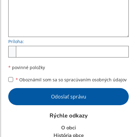
Príloha:
Príloha
*
povinné položky
*
Oboznámil som sa so
spracúvaním osobných údajov
Google reCaptcha Response
Odoslať správu
Rýchle odkazy
O obci
História obce