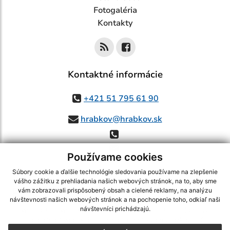
Fotogaléria
Kontakty
Kontaktné informácie
+421 51 795 61 90
hrabkov@hrabkov.sk
Používame cookies
Súbory cookie a ďalšie technológie sledovania používame na zlepšenie
vášho zážitku z prehliadania našich webových stránok, na to, aby sme
využite možnosť získavania aktuálnych informácií s využitím RSS
,
vám zobrazovali prispôsobený obsah a cielené reklamy, na analýzu
CMS systém (redakčný) systém ECHELON 2,
Mapa stránok
,
web portál
,
návštevnosti našich webových stránok a na pochopenie toho, odkiaľ naši
návštevníci prichádzajú.
webhosting
,
webex.digital, s.r.o.
,
domény
,
registrácia domény
,
spoločnosť webex.digital, s.r.o.
,
technický prevádzkovateľ