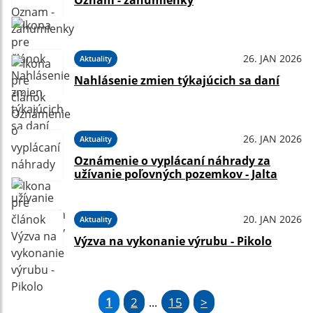
Oznam - záhumienky
26. JAN 2026
Aktuality
Nahlásenie zmien týkajúcich sa daní
26. JAN 2026
Aktuality
Oznámenie o vyplácaní náhrady za
užívanie poľovných pozemkov - Jalta
20. JAN 2026
Aktuality
Výzva na vykonanie výrubu - Pikolo
1
2
15
>
...