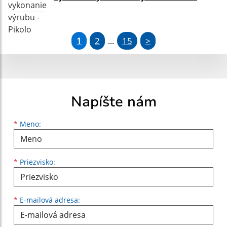
1
2
15
>
...
Napíšte nám
Meno
Priezvisko
E-mailová adresa
*
Meno:
*
Priezvisko:
*
E-mailová adresa: