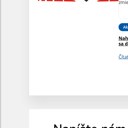
Ak
Nah
sa 
Číta