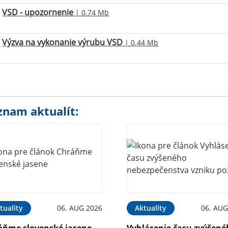
VSD - upozornenie
| 0.74 Mb
Výzva na vykonanie výrubu VSD
| 0.44 Mb
znam aktualít:
tuality
06. AUG 2026
Aktuality
06. AUG
áňme slovenské jasene
Vyhlásenie času zvýšen