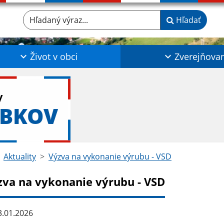
Hľadaný výraz...
Hľadať
Život v obci
Zverejňova
y
ABKOV
Aktuality
Výzva na vykonanie výrubu - VSD
zva na vykonanie výrubu - VSD
.01.2026