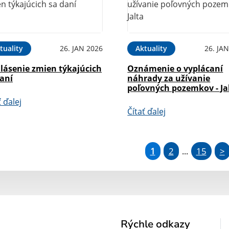
tuality
26. JAN 2026
Aktuality
26. JA
lásenie zmien týkajúcich
Oznámenie o vyplácaní
daní
náhrady za užívanie
poľovných pozemkov - Ja
ť ďalej
Čítať ďalej
1
2
15
>
...
Rýchle odkazy