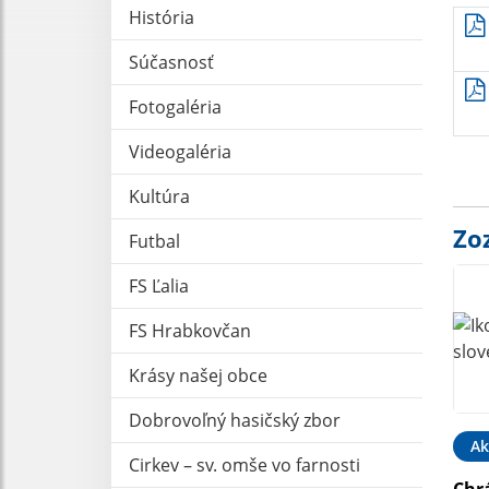
História
Súčasnosť
Fotogaléria
Videogaléria
Kultúra
Zo
Futbal
FS Ľalia
FS Hrabkovčan
Krásy našej obce
Dobrovoľný hasičský zbor
Ak
Cirkev – sv. omše vo farnosti
Chr