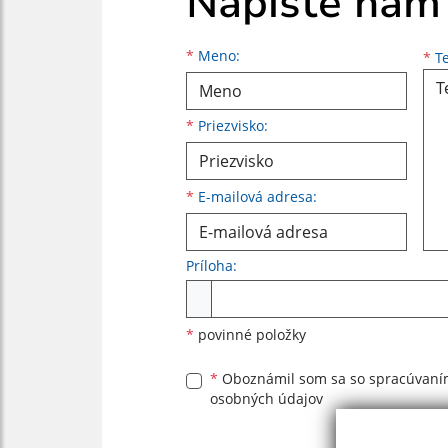
Napíšte nám
Meno
Priezvisko
E-mailová adresa
*
Meno:
*
Te
*
Priezvisko:
*
E-mailová adresa:
Príloha:
Príloha
*
povinné položky
*
Oboznámil som sa so
spracúvan
osobných údajov