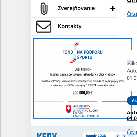
Zverejňovanie
Číta
Kontakty
Ak
Aut
01.0
Číta