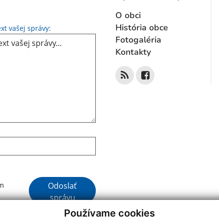
O obci
Text vašej správy...
História obce
xt vašej správy:
Fotogaléria
Kontakty
Google reCaptcha Response
Odoslať
ím
správu
Používame cookies