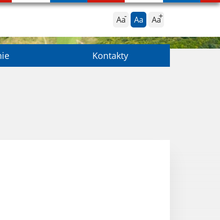
Aa
Aa
Aa
nie
Kontakty