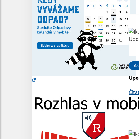
Ak
Upo
Číta