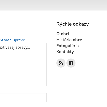
Rýchle odkazy
O obci
Text vašej správy...
História obce
xt vašej správy:
Fotogaléria
Kontakty