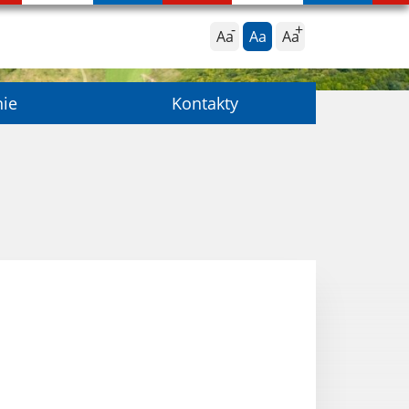
Aa
Aa
Aa
nie
Kontakty