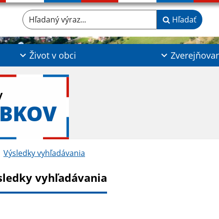
Hľadaný výraz...
Hľadať
Život v obci
Zverejňova
y
ABKOV
Výsledky vyhľadávania
sledky vyhľadávania