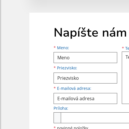
Napíšte nám
Meno
Priezvisko
E-mailová adresa
*
Meno:
*
Te
*
Priezvisko:
*
E-mailová adresa:
Príloha:
Príloha
*
povinné položky