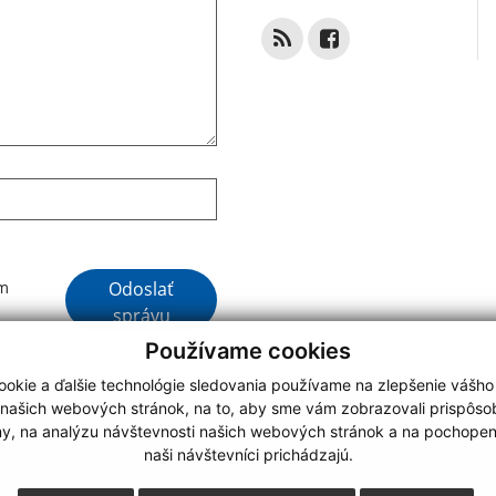
Google reCaptcha Response
Odoslať
ím
správu
Používame cookies
okie a ďalšie technológie sledovania používame na zlepšenie vášho
 našich webových stránok, na to, aby sme vám zobrazovali prispôs
my, na analýzu návštevnosti našich webových stránok a na pochopeni
webdesign
|
naši návštevníci prichádzajú.
.
,
o.
,