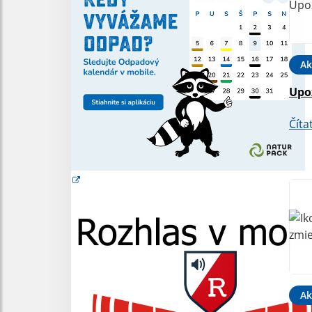
Ak
Upo
Číta
Ak