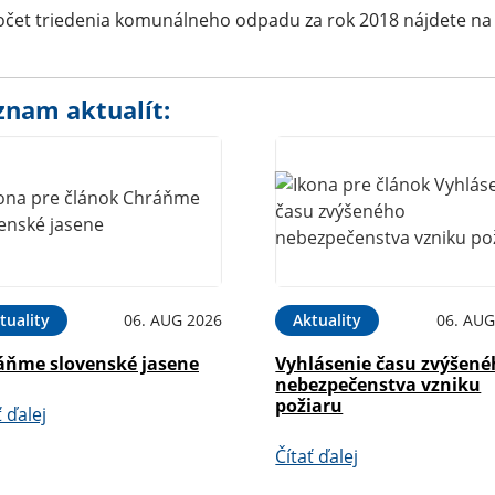
čet triedenia komunálneho odpadu za rok 2018 nájdete na 
znam aktualít:
tuality
06. AUG 2026
Aktuality
06. AUG
áňme slovenské jasene
Vyhlásenie času zvýšen
nebezpečenstva vzniku
požiaru
ť ďalej
Čítať ďalej