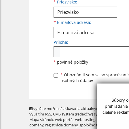
*
Priezvisko:
*
E-mailová adresa:
Príloha:
Príloha
*
povinné položky
*
Oboznámil som sa so
spracúvan
osobných údajov
Súbory co
prehliadania
využite možnosť získavania aktuálnych informácií s
cielené rekla
využitím RSS
, CMS systém (redakčný) systém ECHELON 2,
Mapa stránok
,
web portál
,
webhosting
,
webex.digital, s.r.o
domény
,
registrácia domény
,
spoločnosť webex.digital, s.r.