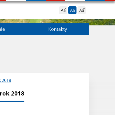
Aa
Aa
Aa
nie
Kontakty
k 2018
rok 2018