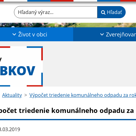
Hľadaný výraz...
Hľadať
Život v obci
Zverejňova
y
ABKOV
Aktuality
Výpočet triedenie komunálneho odpadu za ro
počet triedenie komunálneho odpadu za 
.03.2019