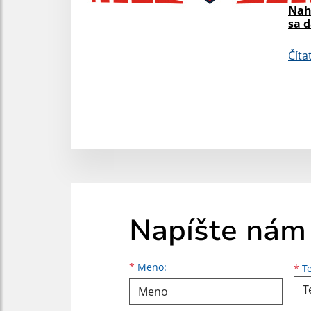
Nah
sa 
Číta
Napíšte nám
Meno
Priezvisko
E-mailová adresa
*
Meno:
*
Te