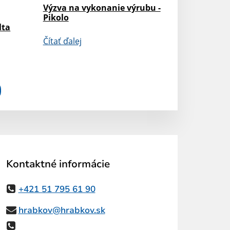
Výzva na vykonanie výrubu -
Pikolo
lta
Čítať ďalej
Kontaktné informácie
+421 51 795 61 90
hrabkov@hrabkov.sk