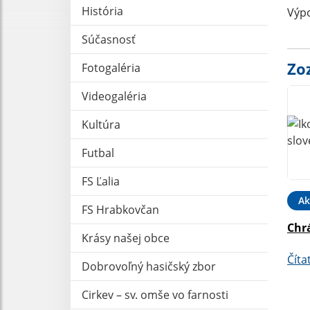
História
Výpo
Súčasnosť
Zo
Fotogaléria
Videogaléria
Kultúra
Futbal
FS Ľalia
Ak
FS Hrabkovčan
Chr
Krásy našej obce
Číta
Dobrovoľný hasičský zbor
Cirkev – sv. omše vo farnosti