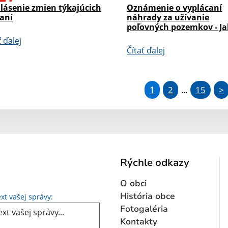
lásenie zmien týkajúcich
Oznámenie o vyplácaní
daní
náhrady za užívanie
poľovných pozemkov - Ja
ť ďalej
Čítať ďalej
1
2
15
>
...
Rýchle odkazy
O obci
Text vašej správy...
História obce
xt vašej správy:
Fotogaléria
Kontakty