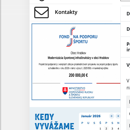
Kontakty
D
D
P
i
V
V
n