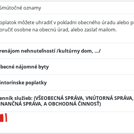
Smútočné oznamy
oplatok môžete uhradiť v pokladni obecného úradu alebo p
oručiť osobne na obecnú úrad, alebo zaslať mailom.
renájom nehnuteľností /kultúrny dom, …/
becné nájomné byty
intorínske poplatky
enník služieb: (VŠEOBECNÁ SPRÁVA, VNÚTORNÁ SPRÁV
INANČNÁ SPRÁVA, A OBCHODNÁ ČINNOSŤ)