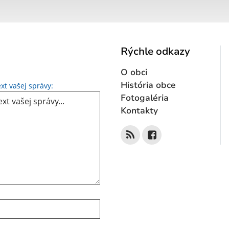
Rýchle odkazy
O obci
Text vašej správy...
História obce
xt vašej správy:
Fotogaléria
Kontakty