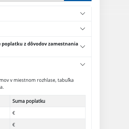
e poplatku z dôvodov zamestnania
amov v miestnom rozhlase, tabuľka
a.
Suma poplatku
€
€