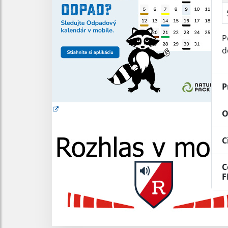
P
d
P
O
C
C
F