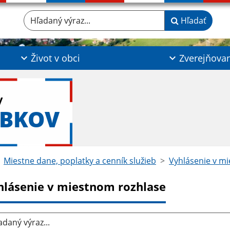
Hľadaný výraz...
Hľadať
Život v obci
Zverejňova
y
ABKOV
Miestne dane, poplatky a cenník služieb
Vyhlásenie v m
hlásenie v miestnom rozhlase
aný výraz...