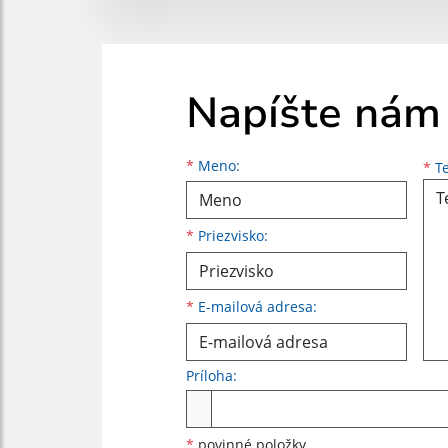
Napíšte nám
Meno
Priezvisko
E-mailová adresa
*
Meno:
*
Te
*
Priezvisko:
*
E-mailová adresa:
Príloha:
Príloha
*
povinné položky