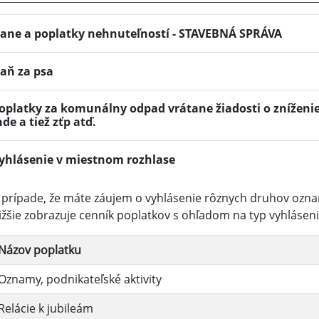
ane a poplatky nehnuteľností - STAVEBNÁ SPRÁVA
aň za psa
oplatky za komunálny odpad vrátane žiadosti o zníženi
nde a tiež zťp atď.
yhlásenie v miestnom rozhlase
 prípade, že máte záujem o vyhlásenie rôznych druhov ozn
ižšie zobrazuje cenník poplatkov s ohľadom na typ vyhláseni
Názov poplatku
Oznamy, podnikateľské aktivity
Relácie k jubileám