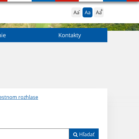
Aa
Aa
Aa
nie
Kontakty
iestnom rozhlase
Hľadať