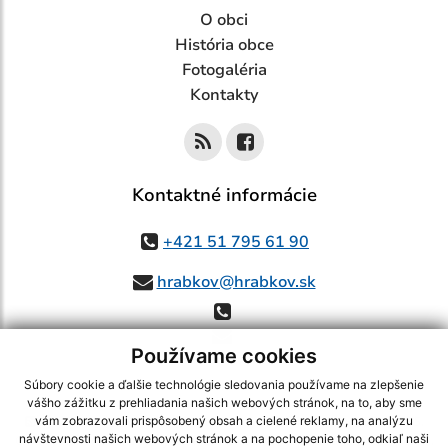
O obci
História obce
Fotogaléria
Kontakty
Kontaktné informácie
+421 51 795 61 90
hrabkov@hrabkov.sk
Používame cookies
Súbory cookie a ďalšie technológie sledovania používame na zlepšenie
vášho zážitku z prehliadania našich webových stránok, na to, aby sme
využite možnosť získavania aktuálnych informácií s využitím RSS
,
vám zobrazovali prispôsobený obsah a cielené reklamy, na analýzu
CMS systém (redakčný) systém ECHELON 2,
Mapa stránok
,
web portál
,
návštevnosti našich webových stránok a na pochopenie toho, odkiaľ naši