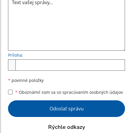
Príloha:
Príloha
*
povinné položky
*
Oboznámil som sa so
spracúvaním osobných údajov
Google reCaptcha Response
Odoslať správu
Rýchle odkazy