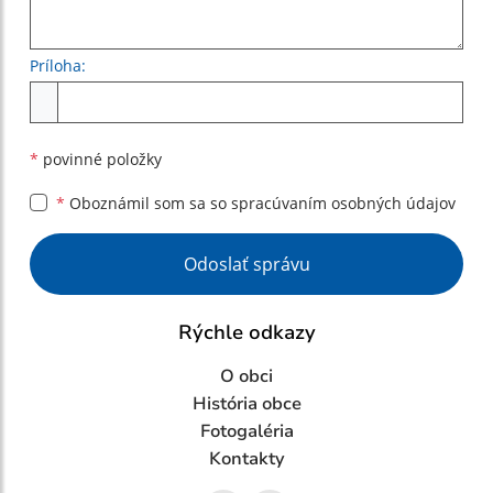
Príloha:
Príloha
*
povinné položky
*
Oboznámil som sa so
spracúvaním osobných údajov
Google reCaptcha Response
Odoslať správu
Rýchle odkazy
O obci
História obce
Fotogaléria
Kontakty