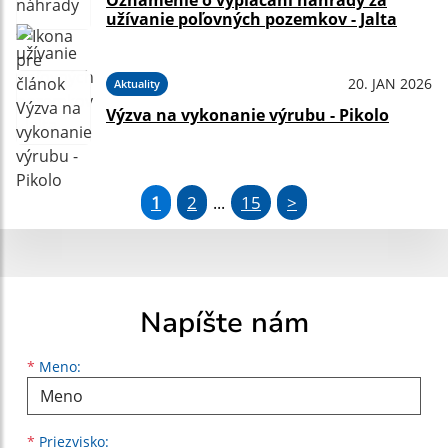
Oznámenie o vyplácaní náhrady za
užívanie poľovných pozemkov - Jalta
20. JAN 2026
Aktuality
Výzva na vykonanie výrubu - Pikolo
1
2
15
>
...
Napíšte nám
Meno
Priezvisko
E-mailová adresa
*
Meno:
*
Priezvisko: