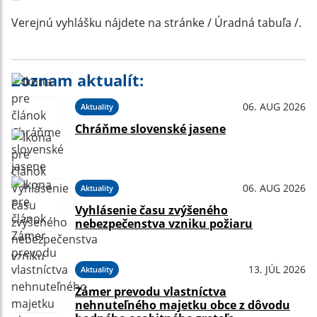
Verejnú vyhlášku nájdete na stránke / Úradná tabuľa /.
Zoznam aktualít:
06. AUG 2026
Aktuality
Chráňme slovenské jasene
06. AUG 2026
Aktuality
Vyhlásenie času zvýšeného
nebezpečenstva vzniku požiaru
13. JÚL 2026
Aktuality
Zámer prevodu vlastníctva
nehnuteľného majetku obce z dôvodu