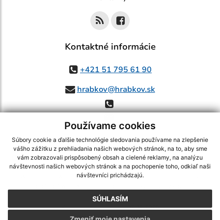
Kontaktné informácie
+421 51 795 61 90
hrabkov@hrabkov.sk
Používame cookies
Súbory cookie a ďalšie technológie sledovania používame na zlepšenie
vášho zážitku z prehliadania našich webových stránok, na to, aby sme
využite možnosť získavania aktuálnych informácií s využitím RSS
,
vám zobrazovali prispôsobený obsah a cielené reklamy, na analýzu
CMS systém (redakčný) systém ECHELON 2,
Mapa stránok
,
web portál
,
návštevnosti našich webových stránok a na pochopenie toho, odkiaľ naši
návštevníci prichádzajú.
webhosting
,
webex.digital, s.r.o.
,
domény
,
registrácia domény
,
spoločnosť webex.digital, s.r.o.
,
technický prevádzkovateľ
SÚHLASÍM
Posledná aktualizácia:
07.08.2026
Zmeniť moje nastavenia