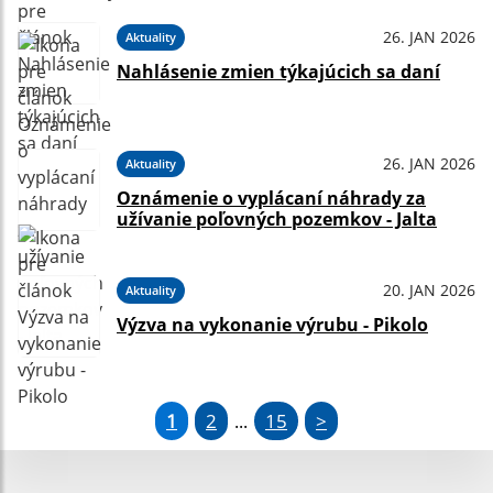
26. JAN 2026
Aktuality
Nahlásenie zmien týkajúcich sa daní
26. JAN 2026
Aktuality
Oznámenie o vyplácaní náhrady za
užívanie poľovných pozemkov - Jalta
20. JAN 2026
Aktuality
Výzva na vykonanie výrubu - Pikolo
1
2
15
>
...