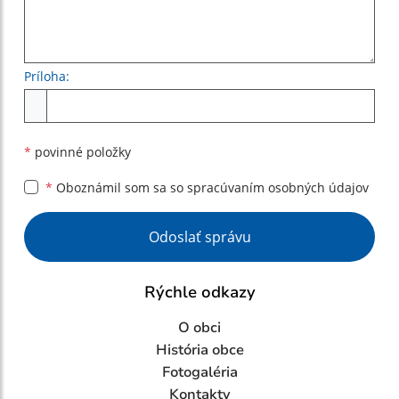
Príloha:
Príloha
*
povinné položky
*
Oboznámil som sa so
spracúvaním osobných údajov
Google reCaptcha Response
Odoslať správu
Rýchle odkazy
O obci
História obce
Fotogaléria
Kontakty