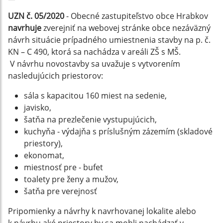
UZN č. 05/2020
- Obecné zastupiteľstvo obce Hrabkov
navrhuje
zverejniť na webovej stránke obce nezáväzný
návrh situácie prípadného umiestnenia stavby na p. č.
KN – C 490, ktorá sa nachádza v areáli ZŠ s MŠ.
V návrhu novostavby sa uvažuje s vytvorením
nasledujúcich priestorov:
sála s kapacitou 160 miest na sedenie,
javisko,
šatňa na prezlečenie vystupujúcich,
kuchyňa - výdajňa s príslušným zázemím (skladové
priestory),
ekonomat,
miestnosť pre - bufet
toalety pre ženy a mužov,
šatňa pre verejnosť
Pripomienky a návrhy k navrhovanej lokalite alebo