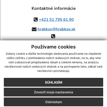
Kontaktné informácie
+421 51 795 61 90
hrabkov@hrabkov.sk
Používame cookies
Súbory cookie a ďalšie technológie sledovania používame na zlepšenie
vášho zážitku z prehliadania našich webových stránok, na to, aby sme
využite možnosť získavania aktuálnych informácií s využitím RSS
,
vám zobrazovali prispôsobený obsah a cielené reklamy, na analýzu
CMS systém (redakčný) systém ECHELON 2,
Mapa stránok
,
web portál
,
návštevnosti našich webových stránok a na pochopenie toho, odkiaľ naši
návštevníci prichádzajú.
webhosting
,
webex.digital, s.r.o.
,
domény
,
registrácia domény
,
spoločnosť webex.digital, s.r.o.
,
technický prevádzkovateľ
SÚHLASÍM
Posledná aktualizácia:
06.08.2026
Zmeniť moje nastavenia
Vytlačiť stránku
|
Vyhlásenie o prístupnosti
Autorské práva
|
Cookies
Odmietam