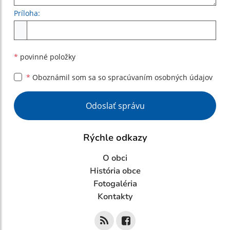
Príloha:
Príloha
*
povinné položky
*
Oboznámil som sa so
spracúvaním osobných údajov
Google reCaptcha Response
Odoslať správu
Rýchle odkazy
O obci
História obce
Fotogaléria
Kontakty