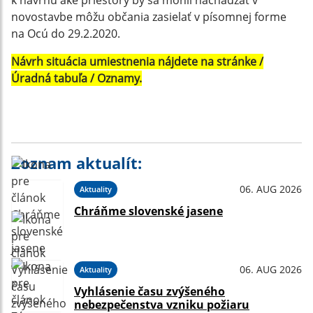
k návrhu aké priestory by sa mohli nachádzať v
novostavbe môžu občania zasielať v písomnej forme
na Ocú do 29.2.2020.
Návrh situácia umiestnenia nájdete na stránke /
Úradná tabuľa / Oznamy.
Zoznam aktualít:
06. AUG 2026
Aktuality
Chráňme slovenské jasene
06. AUG 2026
Aktuality
Vyhlásenie času zvýšeného
nebezpečenstva vzniku požiaru