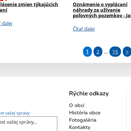
lásenie zmien týkajúcich
Oznámenie o vyplácaní
daní
náhrady za užívanie
poľovných pozemkov - Ja
ť ďalej
Čítať ďalej
1
2
15
>
...
Rýchle odkazy
O obci
Text vašej správy...
História obce
xt vašej správy:
Fotogaléria
Kontakty