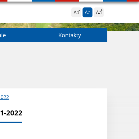
Aa
Aa
Aa
nie
Kontakty
2022
21-2022