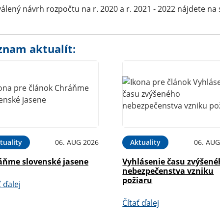
álený návrh rozpočtu na r. 2020 a r. 2021 - 2022 nájdete na
znam aktualít:
tuality
06. AUG 2026
Aktuality
06. AUG
áňme slovenské jasene
Vyhlásenie času zvýšen
nebezpečenstva vzniku
požiaru
ť ďalej
Čítať ďalej