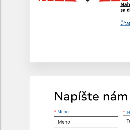
Nah
sa 
Číta
Napíšte nám
Meno
Priezvisko
E-mailová adresa
*
Meno:
*
Te