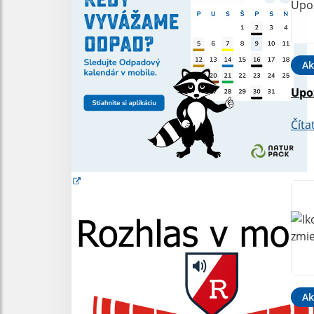
Ak
Upo
Číta
Ak