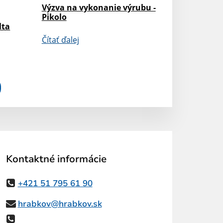
Výzva na vykonanie výrubu -
Pikolo
lta
Čítať ďalej
Kontaktné informácie
+421 51 795 61 90
hrabkov@hrabkov.sk