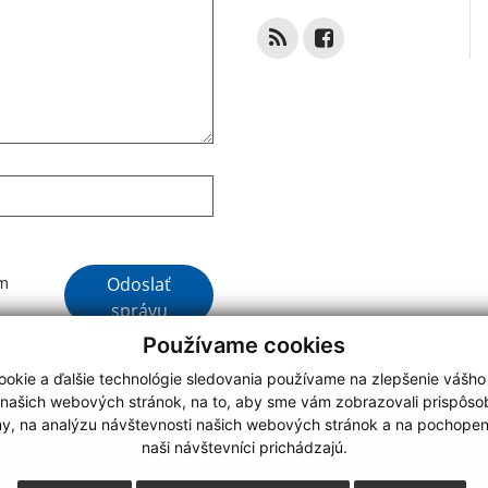
Google reCaptcha Response
Odoslať
ím
správu
Používame cookies
okie a ďalšie technológie sledovania používame na zlepšenie vášho
 našich webových stránok, na to, aby sme vám zobrazovali prispôs
my, na analýzu návštevnosti našich webových stránok a na pochopeni
webdesign
|
naši návštevníci prichádzajú.
.
,
o.
,