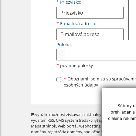
*
Priezvisko:
*
E-mailová adresa:
Príloha:
Príloha
*
povinné položky
*
Oboznámil som sa so
spracúvan
osobných údajov
Súbory co
prehliadania
využite možnosť získavania aktuálnych informácií s
cielené rekla
využitím RSS
, CMS systém (redakčný) systém ECHELON 2,
Mapa stránok
,
web portál
,
webhosting
,
webex.digital, s.r.o
domény
,
registrácia domény
,
spoločnosť webex.digital, s.r.