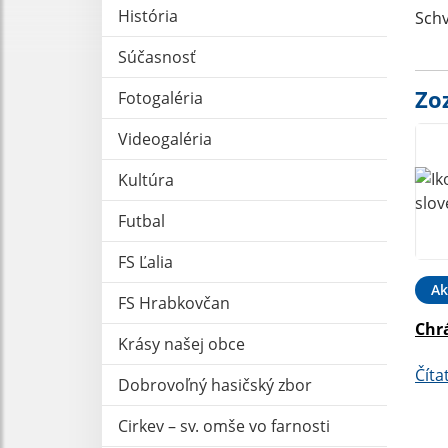
História
Schv
Súčasnosť
Zo
Fotogaléria
Videogaléria
Kultúra
Futbal
FS Ľalia
Ak
FS Hrabkovčan
Chr
Krásy našej obce
Číta
Dobrovoľný hasičský zbor
Cirkev – sv. omše vo farnosti