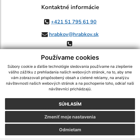
Kontaktné informácie
+421 51 795 61 90
hrabkov@hrabkov.sk
Používame cookies
Súbory cookie a ďalšie technológie sledovania používame na zlepšenie
vášho zážitku z prehliadania našich webových stránok, na to, aby sme
využite možnosť získavania aktuálnych informácií s využitím RSS
,
vám zobrazovali prispôsobený obsah a cielené reklamy, na analýzu
CMS systém (redakčný) systém ECHELON 2,
Mapa stránok
,
web portál
,
návštevnosti našich webových stránok a na pochopenie toho, odkiaľ naši
návštevníci prichádzajú.
webhosting
,
webex.digital, s.r.o.
,
domény
,
registrácia domény
,
spoločnosť webex.digital, s.r.o.
,
technický prevádzkovateľ
SÚHLASÍM
Posledná aktualizácia:
07.08.2026
Zmeniť moje nastavenia
Vytlačiť stránku
|
Vyhlásenie o prístupnosti
Autorské práva
|
Cookies
Odmietam