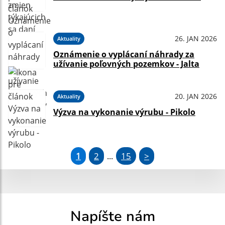
26. JAN 2026
Aktuality
Oznámenie o vyplácaní náhrady za
užívanie poľovných pozemkov - Jalta
20. JAN 2026
Aktuality
Výzva na vykonanie výrubu - Pikolo
1
2
15
>
...
Napíšte nám