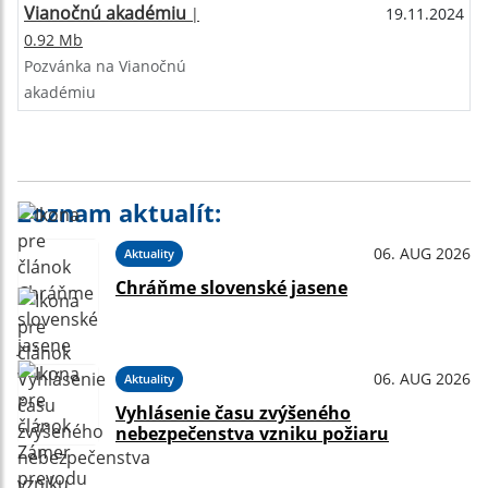
Vianočnú akadémiu
|
19.11.2024
0.92 Mb
Pozvánka na Vianočnú
akadémiu
Zoznam aktualít:
06. AUG 2026
Aktuality
Chráňme slovenské jasene
06. AUG 2026
Aktuality
Vyhlásenie času zvýšeného
nebezpečenstva vzniku požiaru