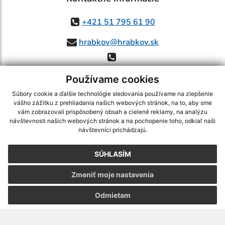
+421 51 795 61 90
hrabkov@hrabkov.sk
Používame cookies
Súbory cookie a ďalšie technológie sledovania používame na zlepšenie
vášho zážitku z prehliadania našich webových stránok, na to, aby sme
využite možnosť získavania aktuálnych informácií s využitím RSS
,
vám zobrazovali prispôsobený obsah a cielené reklamy, na analýzu
CMS systém (redakčný) systém ECHELON 2,
Mapa stránok
,
web portál
,
návštevnosti našich webových stránok a na pochopenie toho, odkiaľ naši
návštevníci prichádzajú.
webhosting
,
webex.digital, s.r.o.
,
domény
,
registrácia domény
,
spoločnosť webex.digital, s.r.o.
,
technický prevádzkovateľ
SÚHLASÍM
Posledná aktualizácia:
06.08.2026
Zmeniť moje nastavenia
Vytlačiť stránku
|
Vyhlásenie o prístupnosti
Autorské práva
|
Cookies
Odmietam
webdesign
|