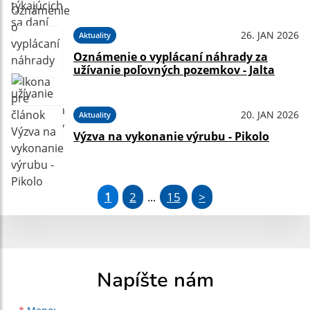
26. JAN 2026
Aktuality
Oznámenie o vyplácaní náhrady za
užívanie poľovných pozemkov - Jalta
20. JAN 2026
Aktuality
Výzva na vykonanie výrubu - Pikolo
1
2
15
>
...
Napíšte nám