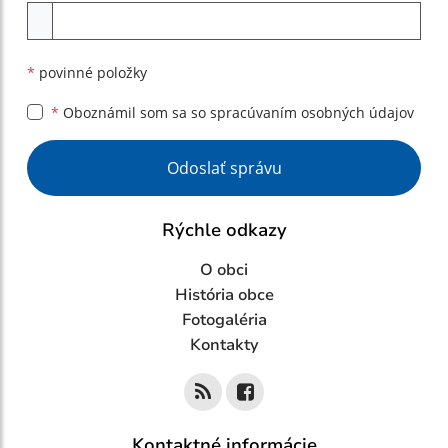
Príloha
*
povinné položky
*
Oboznámil som sa so
spracúvaním osobných údajov
Google reCaptcha Response
Odoslať správu
Rýchle odkazy
O obci
História obce
Fotogaléria
Kontakty
Kontaktné informácie