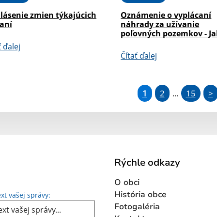
lásenie zmien týkajúcich
Oznámenie o vyplácaní
daní
náhrady za užívanie
poľovných pozemkov - Ja
ť ďalej
Čítať ďalej
1
2
15
>
...
Rýchle odkazy
O obci
Text vašej správy...
História obce
xt vašej správy:
Fotogaléria