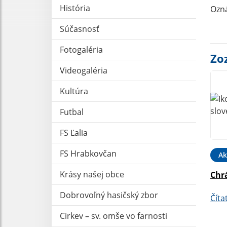
História
Ozná
Súčasnosť
Fotogaléria
Zo
Videogaléria
Kultúra
Futbal
FS Ľalia
FS Hrabkovčan
Ak
Krásy našej obce
Chr
Dobrovoľný hasičský zbor
Číta
Cirkev – sv. omše vo farnosti