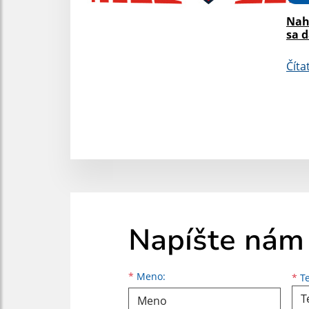
Nah
sa 
Číta
Napíšte nám
Meno
Priezvisko
E-mailová adresa
*
Meno:
*
Te