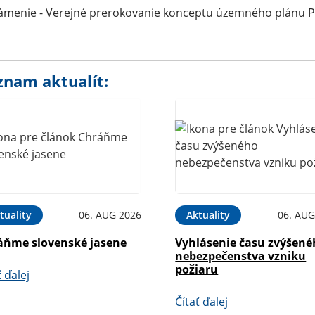
menie - Verejné prerokovanie konceptu územného plánu PSK
znam aktualít:
tuality
06. AUG 2026
Aktuality
06. AUG
áňme slovenské jasene
Vyhlásenie času zvýšen
nebezpečenstva vzniku
požiaru
ť ďalej
Čítať ďalej