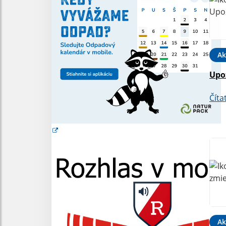
Ak
Upo
Číta
Ak