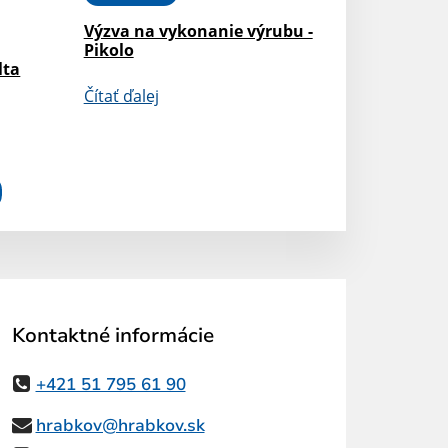
Výzva na vykonanie výrubu -
Pikolo
lta
Čítať ďalej
Kontaktné informácie
+421 51 795 61 90
hrabkov@hrabkov.sk