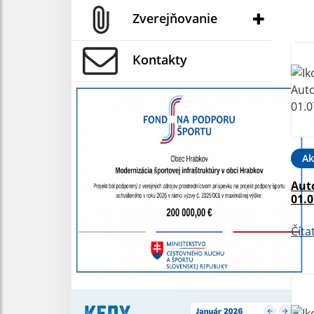
Zverejňovanie
Kontakty
Ak
Aut
01.0
Číta