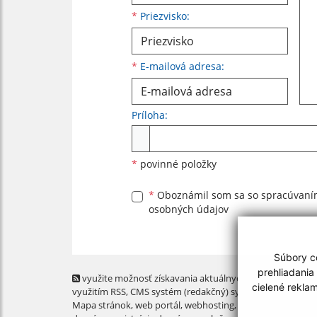
*
Priezvisko:
*
E-mailová adresa:
Príloha:
Príloha
*
povinné položky
*
Oboznámil som sa so
spracúvan
osobných údajov
Súbory co
prehliadania
využite možnosť získavania aktuálnych informácií s
cielené rekla
využitím RSS
, CMS systém (redakčný) systém ECHELON 2,
Mapa stránok
,
web portál
,
webhosting
,
webex.digital, s.r.o