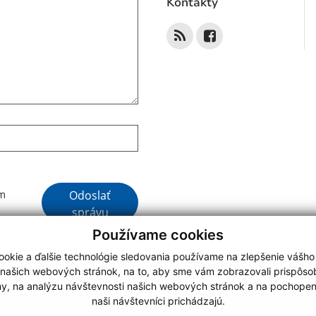
Kontakty
Google reCaptcha Response
Odoslať
ím
správu
Používame cookies
okie a ďalšie technológie sledovania používame na zlepšenie vášho
 našich webových stránok, na to, aby sme vám zobrazovali prispôs
my, na analýzu návštevnosti našich webových stránok a na pochopeni
webdesign
|
naši návštevníci prichádzajú.
.
,