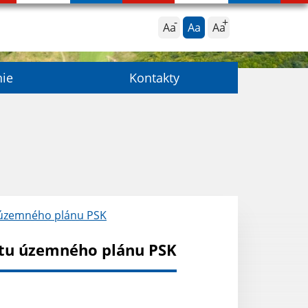
Aa
Aa
Aa
nie
Kontakty
 územného plánu PSK
tu územného plánu PSK