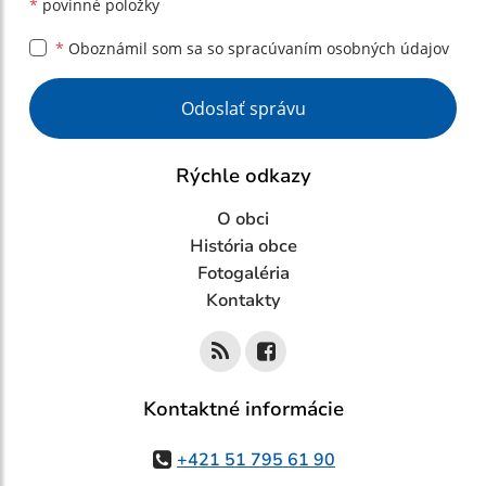
*
povinné položky
*
Oboznámil som sa so
spracúvaním osobných údajov
Google reCaptcha Response
Odoslať správu
Rýchle odkazy
O obci
História obce
Fotogaléria
Kontakty
Kontaktné informácie
+421 51 795 61 90