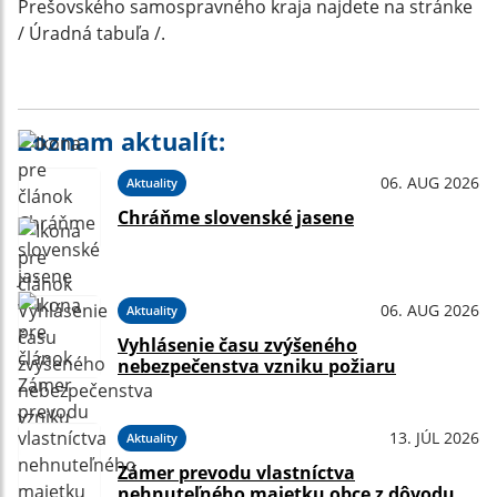
Prešovského samospravného kraja najdete na stránke
/ Úradná tabuľa /.
Zoznam aktualít:
06. AUG 2026
Aktuality
Chráňme slovenské jasene
06. AUG 2026
Aktuality
Vyhlásenie času zvýšeného
nebezpečenstva vzniku požiaru
13. JÚL 2026
Aktuality
Zámer prevodu vlastníctva
nehnuteľného majetku obce z dôvodu