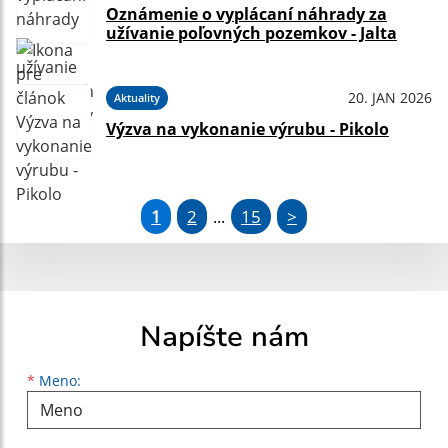
Oznámenie o vyplácaní náhrady za
užívanie poľovných pozemkov - Jalta
20. JAN 2026
Aktuality
Výzva na vykonanie výrubu - Pikolo
1
2
15
>
...
Napíšte nám
Meno
Priezvisko
E-mailová adresa
*
Meno: