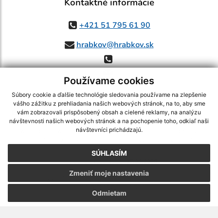
Kontaktné informácie
+421 51 795 61 90
hrabkov@hrabkov.sk
Používame cookies
Súbory cookie a ďalšie technológie sledovania používame na zlepšenie
vášho zážitku z prehliadania našich webových stránok, na to, aby sme
využite možnosť získavania aktuálnych informácií s využitím RSS
,
vám zobrazovali prispôsobený obsah a cielené reklamy, na analýzu
CMS systém (redakčný) systém ECHELON 2,
Mapa stránok
,
web portál
,
návštevnosti našich webových stránok a na pochopenie toho, odkiaľ naši
návštevníci prichádzajú.
webhosting
,
webex.digital, s.r.o.
,
domény
,
registrácia domény
,
spoločnosť webex.digital, s.r.o.
,
technický prevádzkovateľ
SÚHLASÍM
Posledná aktualizácia:
07.08.2026
Zmeniť moje nastavenia
Vytlačiť stránku
|
Vyhlásenie o prístupnosti
Autorské práva
|
Cookies
Odmietam
webdesign
|