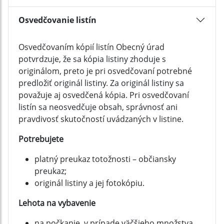
Osvedčovanie listín
Osvedčovaním kópií listín Obecný úrad
potvrdzuje, že sa kópia listiny zhoduje s
originálom, preto je pri osvedčovaní potrebné
predložiť originál listiny. Za originál listiny sa
považuje aj osvedčená kópia. Pri osvedčovaní
listín sa neosvedčuje obsah, správnosť ani
pravdivosť skutočností uvádzaných v listine.
Potrebujete
platný preukaz totožnosti – občiansky
preukaz;
originál listiny a jej fotokópiu.
Lehota na vybavenie
na počkanie, v prípade väčšieho množstva