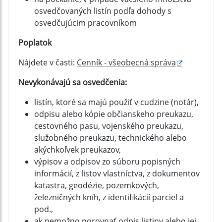
osvedčovaných listín podľa dohody s
osvedčujúcim pracovníkom
Poplatok
Nájdete v časti:
Cenník - všeobecná správa
Nevykonávajú sa osvedčenia:
listín, ktoré sa majú použiť v cudzine (notár),
odpisu alebo kópie občianskeho preukazu,
cestovného pasu, vojenského preukazu,
služobného preukazu, technického alebo
akýchkoľvek preukazov,
výpisov a odpisov zo súboru popisných
informácií, z listov vlastníctva, z dokumentov
katastra, geodézie, pozemkových,
železničných kníh, z identifikácií parciel a
pod.,
ak nemožno porovnať odpis listiny alebo jej