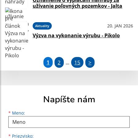
Oznámenie o vyplácaní náhrady za
užívanie poľovných pozemkov - Jalta
20. JAN 2026
Aktuality
Výzva na vykonanie výrubu - Pikolo
1
2
15
>
...
Napíšte nám
Meno
Priezvisko
E-mailová adresa
*
Meno:
*
Priezvisko: