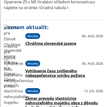
Opatrenie ZŠ s MŠ Hrabkov ohľadom koronavírusu
nájdete na stránke /Úradná tabuľa /.
Zoznam aktualít:
06. AUG 2026
Aktuality
Chráňme slovenské jasene
06. AUG 2026
Aktuality
Vyhlásenie času zvýšeného
nebezpečenstva vzniku požiaru
13. JÚL 2026
Aktuality
Zámer prevodu vlastníctva
nehnuteľného majetku obce z dôvodu