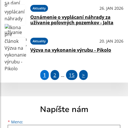
26. JAN 2026
Aktuality
Oznámenie o vyplácaní náhrady za
užívanie poľovných pozemkov - Jalta
20. JAN 2026
Aktuality
Výzva na vykonanie výrubu - Pikolo
1
2
15
>
...
Napíšte nám
Meno
Priezvisko
E-mailová adresa
*
Meno: