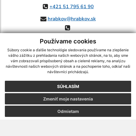
+421 51 795 61 90
hrabkov@hrabkov.sk
Používame cookies
Súbory cookie a ďalšie technológie sledovania používame na zlepšenie
vášho zážitku z prehliadania našich webových stránok, na to, aby sme
využite možnosť získavania aktuálnych informácií s využitím RSS
,
vám zobrazovali prispôsobený obsah a cielené reklamy, na analýzu
CMS systém (redakčný) systém ECHELON 2,
Mapa stránok
,
web portál
,
návštevnosti našich webových stránok a na pochopenie toho, odkiaľ naši
návštevníci prichádzajú.
webhosting
,
webex.digital, s.r.o.
,
domény
,
registrácia domény
,
spoločnosť webex.digital, s.r.o.
,
technický prevádzkovateľ
SÚHLASÍM
Posledná aktualizácia:
06.08.2026
Zmeniť moje nastavenia
Vytlačiť stránku
|
Vyhlásenie o prístupnosti
Autorské práva
|
Cookies
Odmietam
webdesign
|