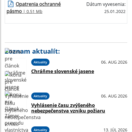
Opatrenia ochranné
Dátum vyvesenia:
pásmo
| 0.51 Mb
25.01.2022
Zoznam aktualít:
06. AUG 2026
Aktuality
Chráňme slovenské jasene
06. AUG 2026
Aktuality
Vyhlásenie času zvýšeného
nebezpečenstva vzniku požiaru
13. JÚL 2026
Aktuality