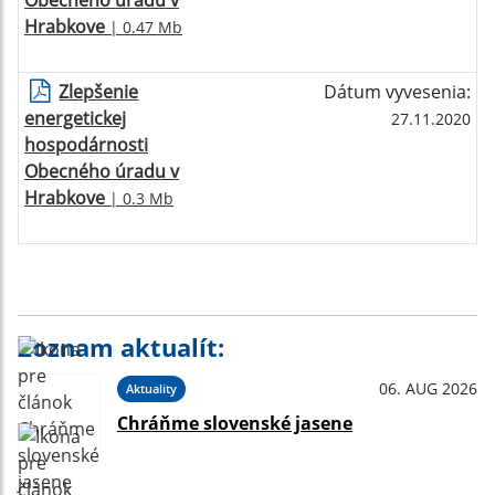
Obecného úradu v
Hrabkove
| 0.47 Mb
Zlepšenie
Dátum vyvesenia:
energetickej
27.11.2020
hospodárnosti
Obecného úradu v
Hrabkove
| 0.3 Mb
Zoznam aktualít:
06. AUG 2026
Aktuality
Chráňme slovenské jasene