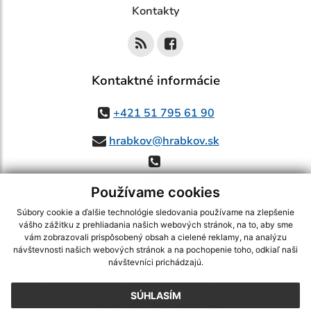
Kontakty
Kontaktné informácie
+421 51 795 61 90
hrabkov@hrabkov.sk
Používame cookies
Súbory cookie a ďalšie technológie sledovania používame na zlepšenie
vášho zážitku z prehliadania našich webových stránok, na to, aby sme
využite možnosť získavania aktuálnych informácií s využitím RSS
,
vám zobrazovali prispôsobený obsah a cielené reklamy, na analýzu
CMS systém (redakčný) systém ECHELON 2,
Mapa stránok
,
web portál
,
návštevnosti našich webových stránok a na pochopenie toho, odkiaľ naši
návštevníci prichádzajú.
webhosting
,
webex.digital, s.r.o.
,
domény
,
registrácia domény
,
spoločnosť webex.digital, s.r.o.
,
technický prevádzkovateľ
SÚHLASÍM
Posledná aktualizácia:
07.08.2026