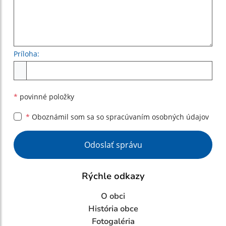
Príloha:
Príloha
*
povinné položky
*
Oboznámil som sa so
spracúvaním osobných údajov
Google reCaptcha Response
Odoslať správu
Rýchle odkazy
O obci
História obce
Fotogaléria