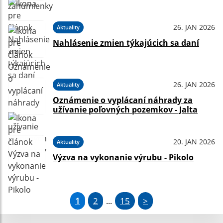
26. JAN 2026
Aktuality
Nahlásenie zmien týkajúcich sa daní
26. JAN 2026
Aktuality
Oznámenie o vyplácaní náhrady za
užívanie poľovných pozemkov - Jalta
20. JAN 2026
Aktuality
Výzva na vykonanie výrubu - Pikolo
1
2
15
>
...