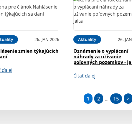
tuality
26. JAN 2026
Aktuality
26. JA
lásenie zmien týkajúcich
Oznámenie o vyplácaní
daní
náhrady za užívanie
poľovných pozemkov - Ja
ť ďalej
Čítať ďalej
1
2
15
>
...