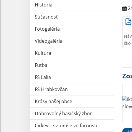
História
24
Súčasnosť
Fotogaléria
Náv
Videogaléria
ško
Kultúra
Futbal
Zo
FS Ľalia
FS Hrabkovčan
Krásy našej obce
Dobrovoľný hasičský zbor
Cirkev – sv. omše vo farnosti
Ak