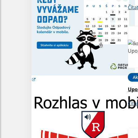
Číta
Ak
Upo
Číta