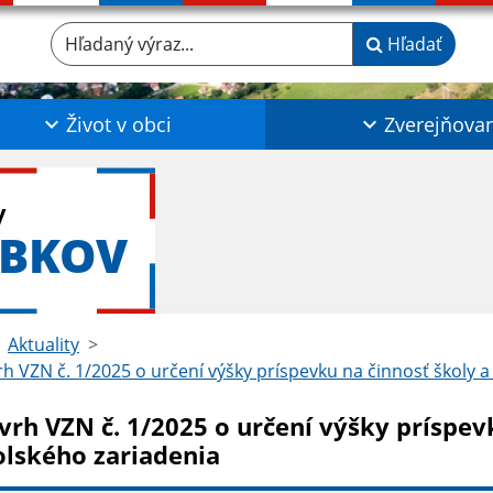
Hľadaný výraz...
Hľadať
Život v obci
Zverejňova
y
ABKOV
Aktuality
h VZN č. 1/2025 o určení výšky príspevku na činnosť školy a
vrh VZN č. 1/2025 o určení výšky príspev
olského zariadenia