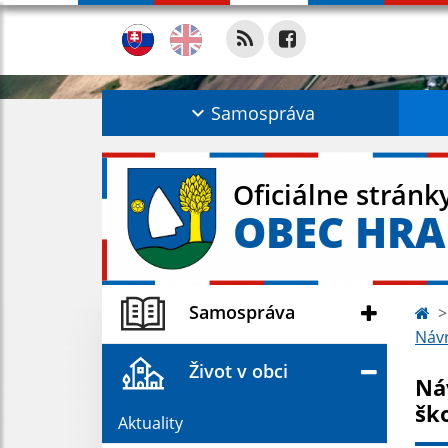
Samospráva
Oficiálne stránk
OBEC HR
Samospráva
Návr
Život v obci
Ná
šk
Aktuality