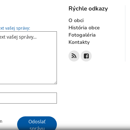
Rýchle odkazy
O obci
Text vašej správy...
História obce
xt vašej správy:
Fotogaléria
Kontakty
Google reCaptcha Response
Odoslať
ím
správu