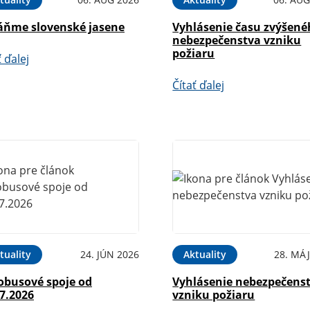
áňme slovenské jasene
Vyhlásenie času zvýšen
nebezpečenstva vzniku
požiaru
ť ďalej
Čítať ďalej
tuality
24. JÚN 2026
Aktuality
28. MÁJ
obusové spoje od
Vyhlásenie nebezpečens
7.2026
vzniku požiaru