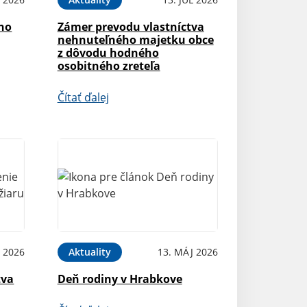
ého
Zámer prevodu vlastníctva
nehnuteľného majetku obce
z dôvodu hodného
osobitného zreteľa
Čítať ďalej
 2026
Aktuality
13. MÁJ 2026
tva
Deň rodiny v Hrabkove