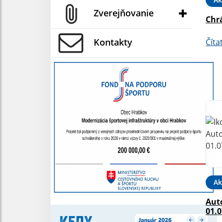
Zverejňovanie
Chr
Kontakty
Číta
Ak
Aut
01.0