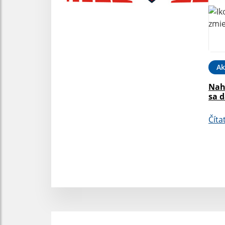
Ak
Nah
sa 
Číta