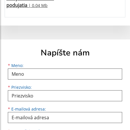
podujatia
| 0.04 Mb
Napíšte nám
Meno
Priezvisko
E-mailová adresa
*
Meno:
*
Priezvisko:
*
E-mailová adresa: