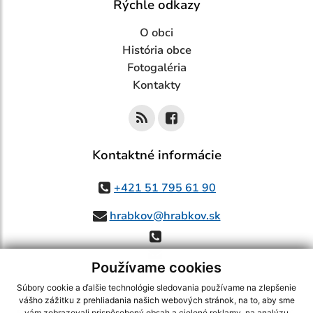
Rýchle odkazy
O obci
História obce
Fotogaléria
Kontakty
Kontaktné informácie
+421 51 795 61 90
hrabkov@hrabkov.sk
Používame cookies
Súbory cookie a ďalšie technológie sledovania používame na zlepšenie
vášho zážitku z prehliadania našich webových stránok, na to, aby sme
vám zobrazovali prispôsobený obsah a cielené reklamy, na analýzu