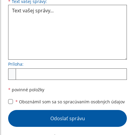
Text vašej správy...
*
Text vašej správy:
Príloha:
Príloha
*
povinné položky
*
Oboznámil som sa so
spracúvaním osobných údajov
Google reCaptcha Response
Odoslať správu