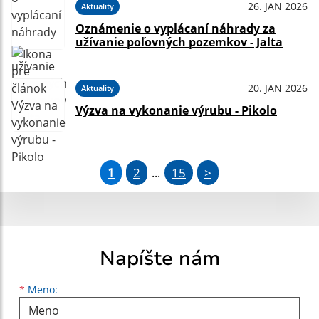
26. JAN 2026
Aktuality
Oznámenie o vyplácaní náhrady za
užívanie poľovných pozemkov - Jalta
20. JAN 2026
Aktuality
Výzva na vykonanie výrubu - Pikolo
1
2
15
>
...
Napíšte nám
Meno
Priezvisko
E-mailová adresa
*
Meno: