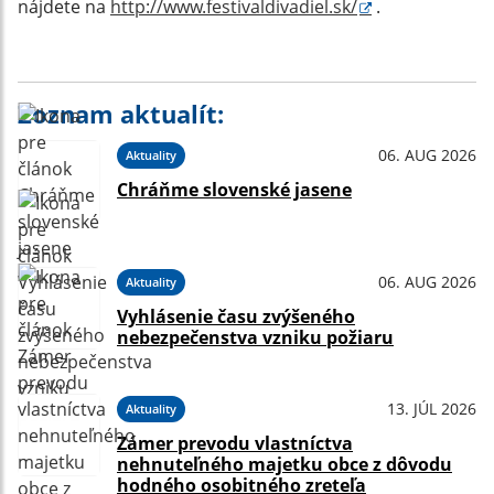
nájdete na
http://www.festivaldivadiel.sk/
.
Zoznam aktualít:
06. AUG 2026
Aktuality
Chráňme slovenské jasene
06. AUG 2026
Aktuality
Vyhlásenie času zvýšeného
nebezpečenstva vzniku požiaru
13. JÚL 2026
Aktuality
Zámer prevodu vlastníctva
nehnuteľného majetku obce z dôvodu
hodného osobitného zreteľa