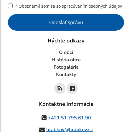
*
Oboznámil som sa so
spracúvaním osobných údajov
Google reCaptcha Response
Odoslať správu
Rýchle odkazy
O obci
História obce
Fotogaléria
Kontakty
Kontaktné informácie
+421 51 795 61 90
hrabkov@hrabkov.sk