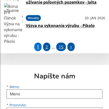
užívanie poľovných pozemkov - Jalta
20. JAN 2026
Aktuality
Výzva na vykonanie výrubu - Pikolo
1
2
15
>
...
Napíšte nám
Meno
Priezvisko
E-mailová adresa
*
Meno:
*
Priezvisko: