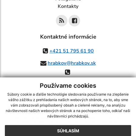
Kontakty
Kontaktné informácie
+421 51 795 61 90
hrabkov@hrabkov.sk
Používame cookies
Súbory cookie a ďalšie technológie sledovania používame na zlepšenie
vášho zážitku z prehliadania našich webových stránok, na to, aby sme
využite možnosť získavania aktuálnych informácií s využitím RSS
,
vám zobrazovali prispôsobený obsah a cielené reklamy, na analýzu
CMS systém (redakčný) systém ECHELON 2,
Mapa stránok
,
web portál
,
návštevnosti našich webových stránok a na pochopenie toho, odkiaľ naši
návštevníci prichádzajú.
webhosting
,
webex.digital, s.r.o.
,
domény
,
registrácia domény
,
spoločnosť webex.digital, s.r.o.
,
technický prevádzkovateľ
SÚHLASÍM
Posledná aktualizácia:
06.08.2026