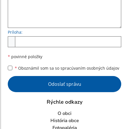
Príloha:
Príloha
*
povinné položky
*
Oboznámil som sa so
spracúvaním osobných údajov
Google reCaptcha Response
Odoslať správu
Rýchle odkazy
O obci
História obce
Fotogaléria