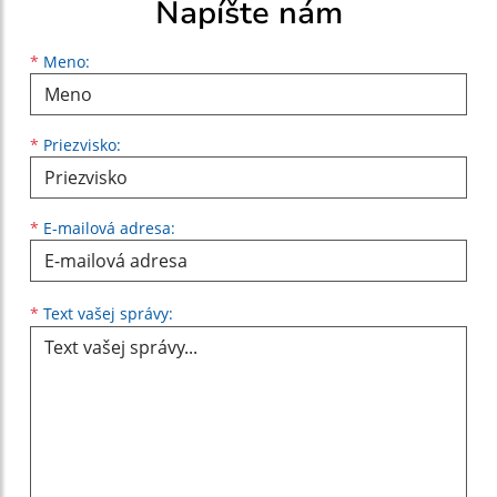
Napíšte nám
Meno
Priezvisko
E-mailová adresa
*
Meno:
*
Priezvisko:
*
E-mailová adresa:
Text vašej správy...
*
Text vašej správy: