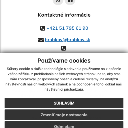
Kontaktné informácie
+421 51 795 61 90
hrabkov@hrabkov.sk
Používame cookies
Súbory cookie a ďalšie technológie sledovania používame na zlepšenie
vášho zážitku z prehliadania našich webových stránok, na to, aby sme
využite možnosť získavania aktuálnych informácií s využitím RSS
,
vám zobrazovali prispôsobený obsah a cielené reklamy, na analýzu
návštevnosti našich webových stránok a na pochopenie toho, odkiaľ naši
CMS systém (redakčný) systém ECHELON 2,
Mapa stránok
,
web portál
,
návštevníci prichádzajú.
webhosting
,
webex.digital, s.r.o.
,
domény
,
registrácia domény
,
spoločnosť webex.digital, s.r.o.
,
technický prevádzkovateľ
SÚHLASÍM
Posledná aktualizácia:
07.08.2026
Zmeniť moje nastavenia
Vytlačiť stránku
|
Vyhlásenie o prístupnosti
Autorské práva
|
Cookies
Odmietam