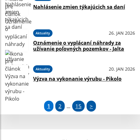
Nahlásenie zmien týkajúcich sa daní
26. JAN 2026
Aktuality
Oznámenie o vyplácaní náhrady za
užívanie poľovných pozemkov - Jalta
20. JAN 2026
Aktuality
Výzva na vykonanie výrubu - Pikolo
1
2
15
>
...