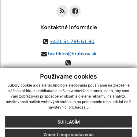
Kontaktné informácie
+421 51 795 61 90
hrabkov@hrabkov.sk
Používame cookies
Súbory cookie a ďalšie technológie sledovania používame na zlepšenie
vášho zážitku z prehliadania našich webových stránok, na to, aby sme
využite možnosť získavania aktuálnych informácií s využitím RSS
,
vám zobrazovali prispôsobený obsah a cielené reklamy, na analýzu
CMS systém (redakčný) systém ECHELON 2,
Mapa stránok
,
web portál
,
návštevnosti našich webových stránok a na pochopenie toho, odkiaľ naši
návštevníci prichádzajú.
webhosting
,
webex.digital, s.r.o.
,
domény
,
registrácia domény
,
spoločnosť webex.digital, s.r.o.
,
technický prevádzkovateľ
SÚHLASÍM
Posledná aktualizácia:
07.08.2026
Zmeniť moje nastavenia