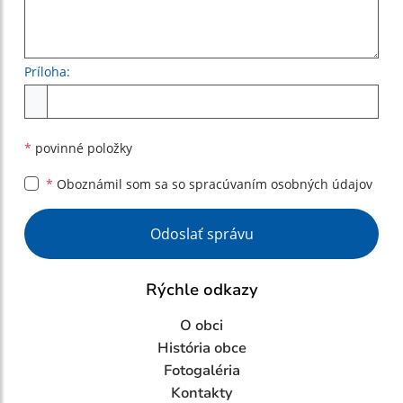
Príloha:
Príloha
*
povinné položky
*
Oboznámil som sa so
spracúvaním osobných údajov
Google reCaptcha Response
Odoslať správu
Rýchle odkazy
O obci
História obce
Fotogaléria
Kontakty